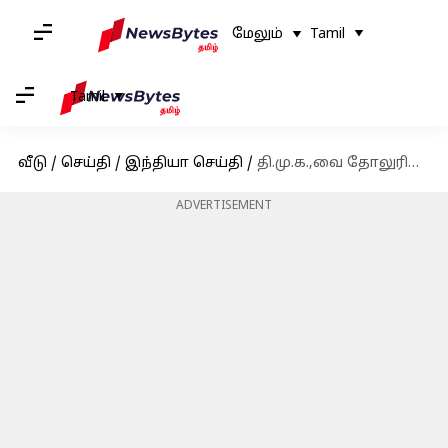
மேலும்
Tamil
Tamil
வீடு
/
செய்தி
/
இந்தியா செய்தி
/
தி.மு.க.,வை தோலுரித்து காட்டப்போகிறோம்: 7 முறை தன்னைத்தானே சாட்டையால் அடித்து போராட்டம் நடத்திய அண்ணாமலை
ADVERTISEMENT