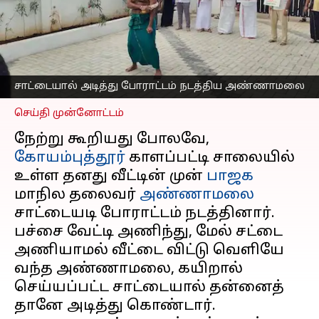
சாட்டையால் அடித்து
போராட்டம் நடத்திய
அண்ணாமலை
எழுதியவர்
Dec 27, 2024
11:22 am
Venkatalakshmi V
சாட்டையால் அடித்து போராட்டம் நடத்திய அண்ணாமலை
செய்தி முன்னோட்டம்
நேற்று கூறியது போலவே,
கோயம்புத்தூர்
காளப்பட்டி சாலையில்
உள்ள தனது வீட்டின் முன்
பாஜக
மாநில தலைவர்
அண்ணாமலை
சாட்டையடி போராட்டம் நடத்தினார்.
பச்சை வேட்டி அணிந்து, மேல் சட்டை
அணியாமல் வீட்டை விட்டு வெளியே
வந்த அண்ணாமலை, கயிறால்
செய்யப்பட்ட சாட்டையால் தன்னைத்
தானே அடித்து கொண்டார்.