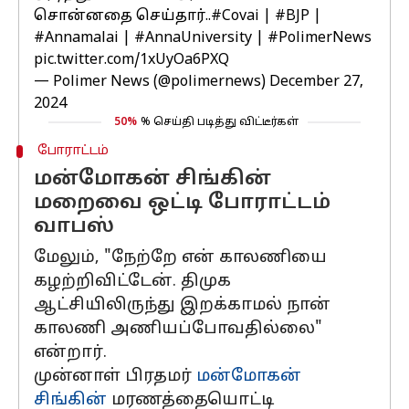
சொன்னதை செய்தார்..
#Covai
|
#BJP
|
#Annamalai
|
#AnnaUniversity
|
#PolimerNews
pic.twitter.com/1xUyOa6PXQ
— Polimer News (@polimernews)
December 27,
2024
50%
% செய்தி படித்து விட்டீர்கள்
போராட்டம்
மன்மோகன் சிங்கின்
மறைவை ஒட்டி போராட்டம்
வாபஸ்
மேலும், "நேற்றே என் காலணியை
கழற்றிவிட்டேன். திமுக
ஆட்சியிலிருந்து இறக்காமல் நான்
காலணி அணியப்போவதில்லை"
என்றார்.
முன்னாள் பிரதமர்
மன்மோகன்
சிங்கின்
மரணத்தையொட்டி