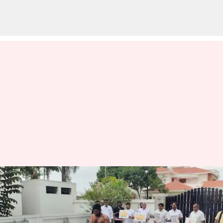
தி.மு.க.,வை தோலுரித்து
காட்டப்போகிறோம்: 7
முறை தன்னைத்தானே