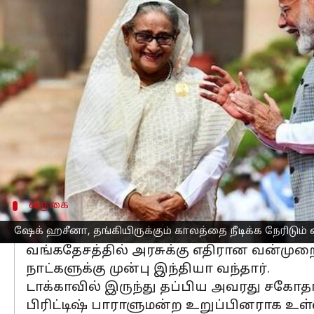
எழுதியவர்
Aug 07, 2024
05:43 pm
Venkatalakshmi V
செய்தி முன்னோட்டம்
பங்களாதேஷ்
பிரதமராக இருந்து பதவி வி
கோரிக்கையை நிராகரித்ததால்,
இந்திய
தெரிவிக்கின்றன.
ஆரம்பத்தில், ஹசீனாவின் இந்திய விஜ
திட்டமிடப்பட்டது. இருப்பினும், இந்த த
வருகை
ஹசீனாவின் இந்தியா வருகை
ஷேக் ஹசீனா, தங்கியிருக்கும் காலத்தை நீடிக்க நேரிடும
வங்கதேசத்தில் அரசுக்கு எதிரான வன்மு
நாட்களுக்கு முன்பு இந்தியா வந்தார்.
டாக்காவில் இருந்து தப்பிய அவரது சகோதரி
பிரிட்டிஷ் பாராளுமன்ற உறுப்பினராக உள்