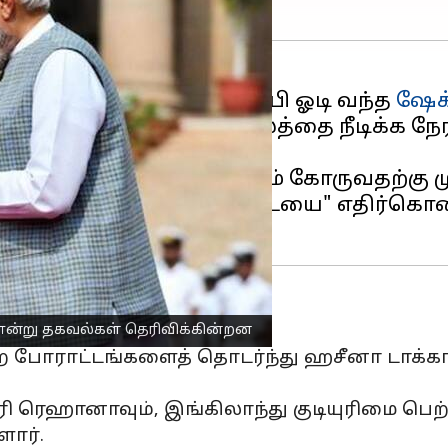
லகிய, நாட்டை விட்டு தப்பி ஓடி வந்த
ஷேக
ாவில்
தங்கியிருக்கும் காலத்தை நீடிக்க நே
யம்
இங்கிலாந்தில்
புகலிடம் கோருவதற்கு ம
ிட்டம் ஒரு "தொழில்நுட்ப தடையை" எதிர்கொ
் என்று தகவல்கள் தெரிவிக்கின்றன
றை போராட்டங்களைத் தொடர்ந்து ஹசீனா டாக்
 ரெஹானாவும், இங்கிலாந்து குடியுரிமை பெற்றவ
ளார்.