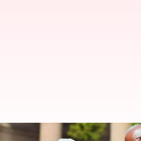
ஷேக் ஹசீனாவின் நீட்டிக்கப