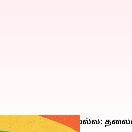
ரீதியானது மட்டுமல்ல: தலை