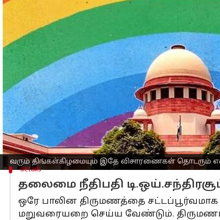
எழுதியவர்
Apr 20, 2023
05:29 pm
Sindhuja SM
செய்தி முன்னோட்டம்
இந்தியாவில் ஒரே பாலின திருமணங்களு
நீதிமன்ற
த்தில் தொடர்ந்து நடைபெற்றது
இதுவாகும்.
வரும் திங்கள்கிழமையும் இதே விசாரணை
தலைமை நீதிபதி
டி.ஒய்.சந்திரசூட்
, நீதி
உச்சநீதிமன்ற நீதிபதிகளை கொண்ட அர
ஒரே பாலின உறவுகளை வெறும் உடல் ரீ
வரும் திங்கள்கிழமையும் இதே விசாரணைகள் தொடரும் என்
details
தலைமை நீதிபதி டி.ஒய்.சந்திரசூ
ஒரே பாலின திருமணத்தை சட்டப்பூர்வமாக அ
மறுவரையறை செய்ய வேண்டும். திருமணம்