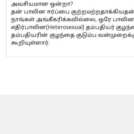
அவசியமான ஒன்றா?
தன் பாலின ஈர்ப்பை குற்றமற்றதாக்கியதன
நாங்கள் அங்கீகரிக்கவில்லை, ஒரே பாலின
எதிர்பாலின(Heterosexual) தம்பதியர் குழ
தம்பதியரின் குழந்தை குடும்ப வன்முறைக
கூறியுள்ளார்.