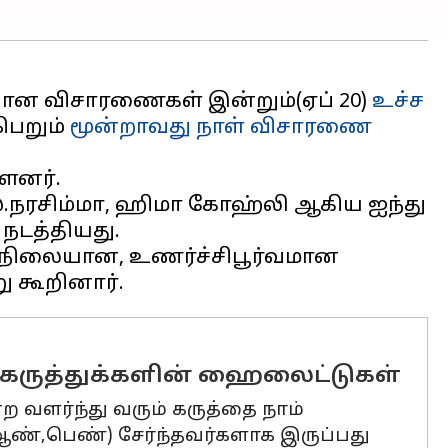
பான விசாரணைகள் இன்றும்(ஏப் 20)
உச்ச
பெறும்
மூன்றாவது நாள் விசாரணை
ளனர்.
ி.எஸ்.நரசிம்மா, ஹிமா கோஹ்லி ஆகிய ஐந்து
நடத்தியது.
 நிலையான, உணர்ச்சிபூர்வமான
ிய கருத்துக்களின் ஹைலைட்டுகள்
 வளர்ந்து வரும் கருத்தை நாம்
ண்,பெண்) சேர்ந்தவர்களாக இருப்பது