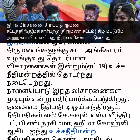
விவாதிக்கப்பட்டது
எழுதியவர்
Apr 19, 2023
06:16 pm
Sindhuja SM
இந்த பிரச்சனை சிறப்பு திருமண
செய்தி முன்னோட்டம்
சட்டத்திற்கு(மதசார்பற்ற திருமண சட்டம்) கீழ் மட்டுமே
அணுகப்படும் என்பது தீர்மானிக்கப்பட்டுள்ளது.
இந்தியா
வில் ஒரே பாலின
திருமணங்களுக்கு சட்ட அங்கீகாரம்
வழங்குவது தொடர்பான
விசாரணைகள் இன்றும்(ஏப் 19) உச்ச
நீதிமன்றத்தில் தொடர்ந்து
நடைபெற்றது.
நாளையொடு இந்த விசாரணைகள்
முடியும் என்று எதிர்பார்க்கப்படுகிறது.
தலைமை நீதிபதி டி.ஒய்.சந்திரசூட்,
நீதிபதிகள் எஸ்.கே.கவுல், எஸ்.ரவீந்திர
பட், பி.எஸ்.நரசிம்மா, ஹிமா கோஹ்லி
ஆகிய ஐந்து
உச்சநீதிமன்ற