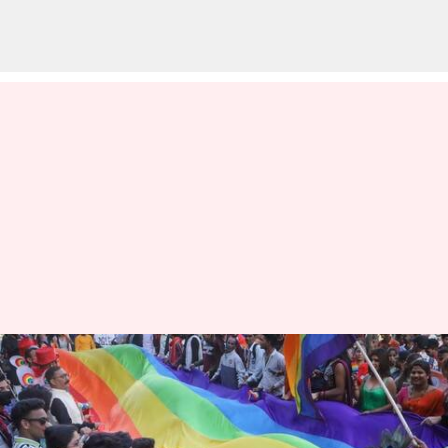
ஒரே பாலின
திருமணங்கள்: 2வது நாள்
விசாரணையில் என்ன