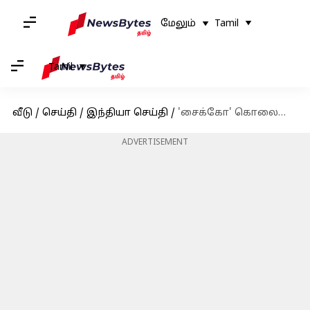
மேலும்
Tamil
Tamil
வீடு
/
செய்தி
/
இந்தியா செய்தி
/
'சைக்கோ' கொலையாளி தஷ்வந்த் விடுதலை குறித்த குழப்பமும், மக்கள் கொந்தளிப்பும்!- உங்கள் கருத்து என்ன?
ADVERTISEMENT