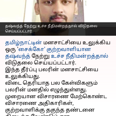
கொந்தளிப்பும்!- உங்கள்
கருத்து என்ன?
எழுதியவர்
Oct 09, 2025
02:29 pm
Venkatalakshmi V
தஷ்வந்த் நேற்று உச்ச நீதிமன்றத்தால் விடுதலை
செய்யப்பட்டார்
செய்தி முன்னோட்டம்
தமிழ்நாட்டின்
மனசாட்சியை உலுக்கிய
ஒரு '
சைக்கோ' குற்றவாளியான
தஷ்வந்த்
நேற்று
உச்ச நீதிமன்றத்தால்
விடுதலை செய்யப்பட்டார்.
இந்த தீர்ப்பு பலரின் மனசாட்சியை
உலுக்கியது.
விடை தெரியாத பல கேள்விகளும்
பலரின் மனதில் எழுந்துள்ளது.
முறையான விசாரணை மேற்கொண்ட
விசாரணை அதிகாரிகள்,
குற்றவாளிக்கு தகுந்த தண்டனை