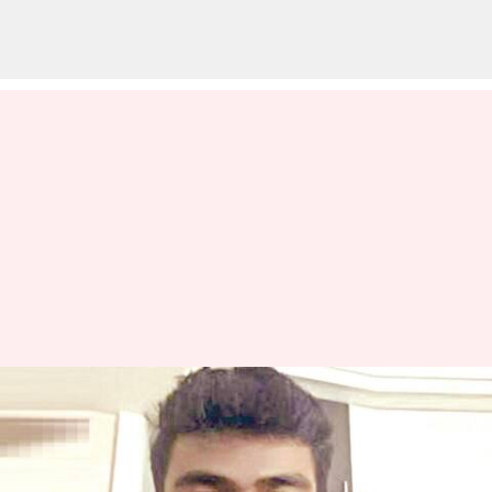
'சைக்கோ' கொலையாளி
தஷ்வந்த் விடுதலை
குறித்த குழப்பமும், மக்கள்