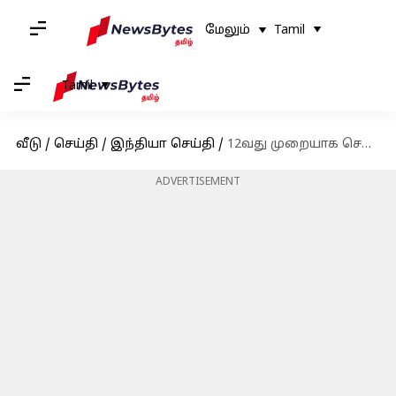
மேலும்
Tamil
Tamil
வீடு
/
செய்தி
/
இந்தியா செய்தி
/
12வது முறையாக செங்கோட்டையில் தேசியக் கொடி ஏற்றினார் பிரதமர் நரேந்திர மோடி
ADVERTISEMENT