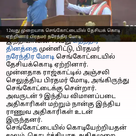
பிரதமர் நரேந்திர மோடி
எழுதியவர்
Aug 15, 2025
07:38 am
Sekar Chinnappan
செய்தி முன்னோட்டம்
12வது முறையாக செங்கோட்டையில் தேசியக் கொடி
ஏற்றினார் பிரதமர் நரேந்திர மோடி
இந்தியாவின் 79வது
சுதந்திர
தினத்தை
முன்னிட்டு, பிரதமர்
நரேந்திர மோடி
செங்கோட்டையில்
தேசியக்கொடி ஏற்றினார்.
முன்னதாக ராஜ்காட்டில் அஞ்சலி
செலுத்திய பிரதமர் மோடி, அங்கிருந்து
செங்கோட்டைக்கு சென்றார்.
அவருடன் 9 இந்திய விமானப்படை
அதிகாரிகள் மற்றும் நான்கு இந்திய
ராணுவ அதிகாரிகள் உடன்
இருந்தனர்.
செங்கோட்டையில் கொடியேற்றியதன்