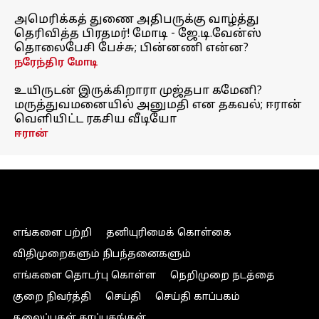
அமெரிக்கத் துணை அதிபருக்கு வாழ்த்து
தெரிவித்த பிரதமர்! மோடி - ஜே.டி.வேன்ஸ்
தொலைபேசி பேச்சு; பின்னணி என்ன?
நரேந்திர மோடி
உயிருடன் இருக்கிறாரா முஜ்தபா கமேனி?
மருத்துவமனையில் அனுமதி என தகவல்; ஈரான்
வெளியிட்ட ரகசிய வீடியோ
ஈரான்
எங்களை பற்றி
தனியுரிமைக் கொள்கை
விதிமுறைகளும் நிபந்தனைகளும்
எங்களை தொடர்பு கொள்ள
நெறிமுறை நடத்தை
குறை நிவர்த்தி
செய்தி
செய்தி காப்பகம்
தலைப்புகள் காப்பகங்கள்