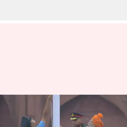
12வது முறையாக
செங்கோட்டையில்
தேசியக் கொடி ஏற்றினார்