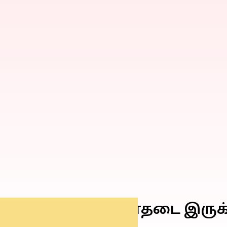
அக்டோபர் 25) மின்தடை இரு