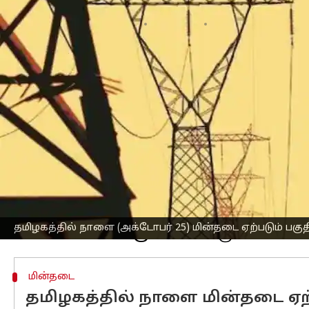
எழுதியவர்
Oct 24, 2024
12:28 pm
Sekar Chinnappan
செய்தி முன்னோட்டம்
மின் பராமரிப்பு பணிகள் காரணமாக வெ
செய்யப்படுவதாக
தமிழ்நாடு
மின்சார வா
அதன்படி, நாளை மின்தடை ஏற்படும் பகு
அறிவுறுத்தப்பட்டு உள்ளனர்.
கோவை மெட்ரோ
: தாமஸ் பூங்கா, கா
அலுவலகம் வரை), திருச்சி சாலை (கண்ணன
தமிழகத்தில் நாளை (அக்டோபர் 25) மின்தடை ஏற்படும் பகு
சென்னை வடக்கு
மின்தடை
தமிழகத்தில் நாளை மின்தடை ஏற்