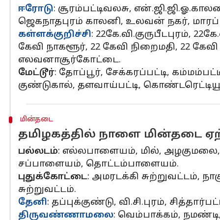
ஈரோடு
: சூரம்பட்டிவலசு, என்.ஜி.ஜி.ஓ.கால
ஜெகநாதபுரம் காலனி, உலவன் நகர், மாரப்பன்வீ
கள்ளக்குறிச்சி
: 22கே.வி.குருபீடபுரம், 22
கேவி நாகளூர், 22 கேவி நிறைமதி, 22 கேவி 
எலவனாசூர்கோட்டை.
மேட்டூர்
: தோப்பூர், சேக்கரப்பட்டி, கம்மம்பட
குண்டுகால், தளவாய்பட்டி, கொண்டரெட்டியூர
மின்தடை
தமிழகத்தில் நாளை மின்தடை ஏற்
பல்லடம்
: எல்லபாளையம், மில், அழகுமலை,
சப்பாளையம், தொட்டம்பாளையம்.
புதுக்கோட்டை
: அமரடக்கி சுற்றுவட்டம், நா
சுற்றுவட்டம்.
தேனி
: தப்புக்குண்டு, வி.சி.புரம், சித்தார்
திருவண்ணாமலை
: வெம்பாக்கம், நமண்டி