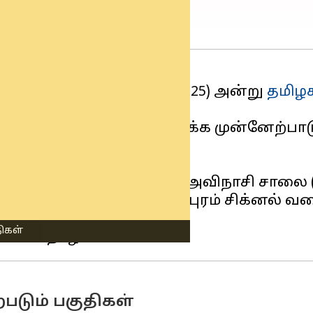
ள்ளிக்கிழமை (அக்டோபர் 25) அன்று
தமிழக
ரியம் அறிவித்துள்ளது.
திகளைச் சேர்ந்த மக்கள் தக்க முன்னேற்
மராஜர் சாலை, ரேஸ்கோர்ஸ், அவிநாசி சால
் துறை முதல் ராமநாதபுரம் சிக்னல் வரை)
திகள்
படும் பகுதிகள்