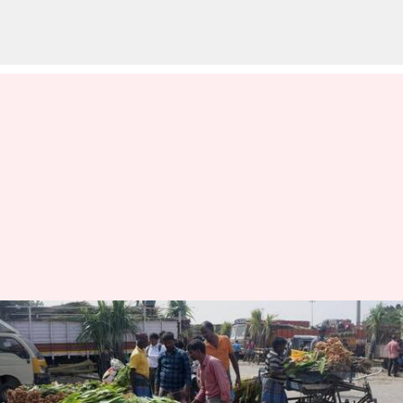
இன்று முதல்,
பொங்கலுக்கான சந்தை
கோயம்பேடில்