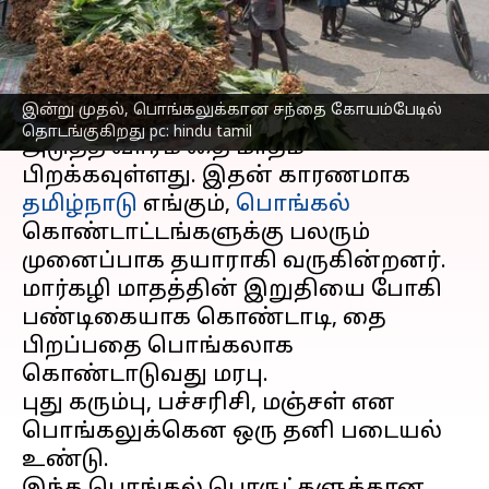
தொடங்குகிறது
எழுதியவர்
Jan 11, 2024
09:05 am
Venkatalakshmi V
செய்தி முன்னோட்டம்
இன்று முதல், பொங்கலுக்கான சந்தை கோயம்பேடில்
தொடங்குகிறது pc: hindu tamil
அடுத்த வாரம் தை மாதம்
பிறக்கவுள்ளது. இதன் காரணமாக
தமிழ்நாடு
எங்கும்,
பொங்கல்
கொண்டாட்டங்களுக்கு பலரும்
முனைப்பாக தயாராகி வருகின்றனர்.
மார்கழி மாதத்தின் இறுதியை போகி
பண்டிகையாக கொண்டாடி, தை
பிறப்பதை பொங்கலாக
கொண்டாடுவது மரபு.
புது கரும்பு, பச்சரிசி, மஞ்சள் என
பொங்கலுக்கென ஒரு தனி படையல்
உண்டு.