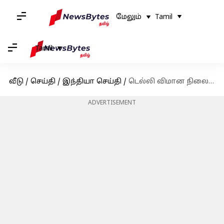
மேலும்
Tamil
Tamil
வீடு
/
செய்தி
/
இந்தியா செய்தி
/
டெல்லி விமான நிலைய பயணிகள் DigiYatraவை பதிவிறக்கம் செய்யாமலேயே இனி பயன்படுத்தலாம்
ADVERTISEMENT