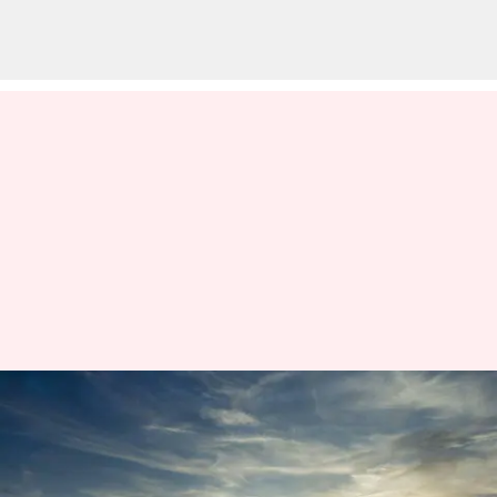
டெல்லி விமான நிலைய
பயணிகள் DigiYatraவை
பதிவிறக்கம்