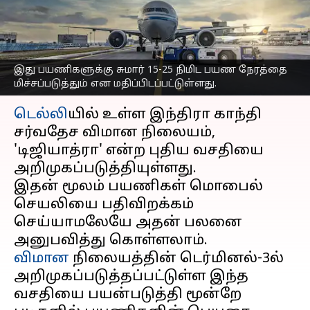
செய்யாமலேயே இனி
பயன்படுத்தலாம்
எழுதியவர்
Jun 08, 2023
05:37 pm
Sindhuja SM
இது பயணிகளுக்கு சுமார் 15-25 நிமிட பயண நேரத்தை
மிச்சப்படுத்தும் என மதிப்பிடப்பட்டுள்ளது.
செய்தி முன்னோட்டம்
டெல்லி
யில் உள்ள இந்திரா காந்தி
சர்வதேச விமான நிலையம்,
'டிஜியாத்ரா' என்ற புதிய வசதியை
அறிமுகப்படுத்தியுள்ளது.
இதன் மூலம் பயணிகள் மொபைல்
செயலியை பதிவிறக்கம்
செய்யாமலேயே அதன் பலனை
விமான
நிலையத்தின் டெர்மினல்-3ல்
அறிமுகப்படுத்தப்பட்டுள்ள இந்த
வசதியை பயன்படுத்தி மூன்றே