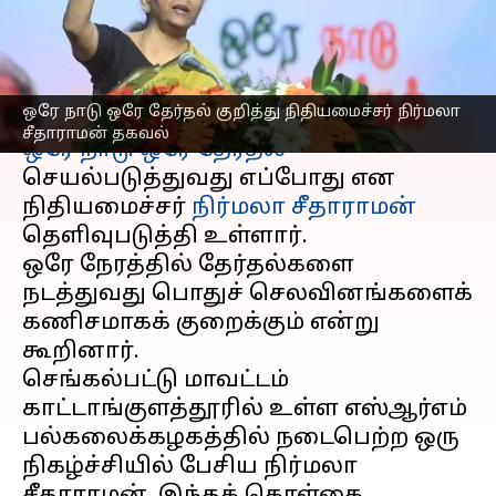
சீதாராமன் தகவல்
எழுதியவர்
Apr 05, 2025
06:55 pm
Sekar Chinnappan
செய்தி முன்னோட்டம்
ஒரே நாடு ஒரே தேர்தல் குறித்து நிதியமைச்சர் நிர்மலா
சீதாராமன் தகவல்
ஒரே நாடு ஒரே தேர்தல்
செயல்படுத்துவது எப்போது என
நிதியமைச்சர்
நிர்மலா சீதாராமன்
தெளிவுபடுத்தி உள்ளார்.
ஒரே நேரத்தில் தேர்தல்களை
நடத்துவது பொதுச் செலவினங்களைக்
கணிசமாகக் குறைக்கும் என்று
கூறினார்.
செங்கல்பட்டு மாவட்டம்
காட்டாங்குளத்தூரில் உள்ள எஸ்ஆர்எம்
பல்கலைக்கழகத்தில் நடைபெற்ற ஒரு
நிகழ்ச்சியில் பேசிய நிர்மலா