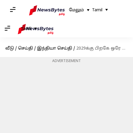
மேலும்
Tamil
Tamil
வீடு
/
செய்தி
/
இந்தியா செய்தி
/
2029க்கு பிறகே ஒரே நாடு ஒரே தேர்தல் அமல்; நிதியமைச்சர் நிர்மலா சீதாராமன் தகவல்
ADVERTISEMENT