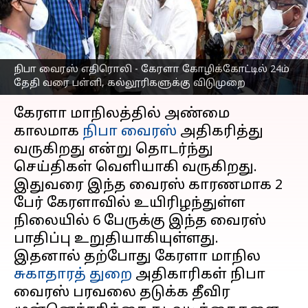
கல்லூரிகளுக்கு
விடுமுறை
எழுதியவர்
Sep 16, 2023
11:34 am
Nivetha P
நிபா வைரஸ் எதிரொலி - கேரளா கோழிக்கோட்டில் 24ம்
தேதி வரை பள்ளி, கல்லூரிகளுக்கு விடுமுறை
செய்தி முன்னோட்டம்
கேரளா மாநிலத்தில் அண்மை
காலமாக
நிபா வைரஸ்
அதிகரித்து
வருகிறது என்று தொடர்ந்து
செய்திகள் வெளியாகி வருகிறது.
இதுவரை இந்த வைரஸ் காரணமாக 2
பேர் கேரளாவில் உயிரிழந்துள்ள
நிலையில் 6 பேருக்கு இந்த வைரஸ்
பாதிப்பு உறுதியாகியுள்ளது.
இதனால் தற்போது கேரளா மாநில
சுகாதாரத் துறை
அதிகாரிகள் நிபா
வைரஸ் பரவலை தடுக்க தீவிர