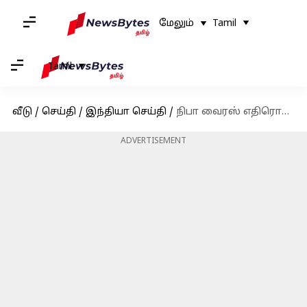
மேலும்
Tamil
Tamil
வீடு
/
செய்தி
/
இந்தியா செய்தி
/
நிபா வைரஸ் எதிரொலி - கேரளா கோழிக்கோட்டில் 24ம் தேதி வரை பள்ளி, கல்லூரிகளுக்கு விடுமுறை
ADVERTISEMENT