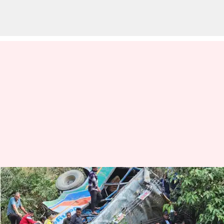
உத்தரகாண்டில்
பயணிகள் பேருந்து
பள்ளத்தில் கவிழ்ந்து