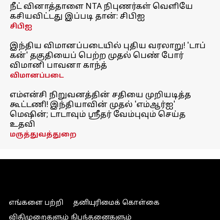
நீட் வினாத்தாளை NTA நிபுணர்கள் வெளியே
கசியவிட்டது இப்படி தான்: சிபிஐ
சிபிஐ
இந்திய விமானப்படையில் புதிய வரலாறு! 'டாப்
கன்' தகுதியைப் பெற்ற முதல் பெண் போர்
விமானி பாவனா காந்த்
விமானப்படை
எம்என்சி நிறுவனத்தின் சதியை முறியடித்த
கூட்டணி! இந்தியாவின் முதல் 'எம்ஆர்ஐ'
மெஷின்; டாடாவும் ஸ்ரீதர் வேம்புவும் செய்த
உதவி
மருத்துவத்துறை
எங்களை பற்றி
தனியுரிமைக் கொள்கை
விதிமுறைகளும் நிபந்தனைகளும்