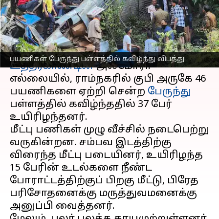
விபத்து; 37 பேர் பலி
எழுதியவர்
Nov 04, 2024
12:08 pm
Venkatalakshmi V
செய்தி முன்னோட்டம்
பயணிகள் பேருந்து பள்ளத்தில் கவிழ்ந்து விபத்து
உத்தரகாண்டின்
அல்மோரா
எல்லையில், ராம்நகரில் குபி அருகே 46
பயணிகளை ஏற்றி சென்ற
பேருந்து
பள்ளத்தில் கவிழ்ந்ததில் 37 பேர்
உயிரிழந்தனர்.
மீட்பு பணிகள் முழு வீச்சில் நடைபெற்று
வருகின்றன. சம்பவ இடத்திற்கு
விரைந்த மீட்பு படையினர், உயிரிழந்த
15 பேரின் உடல்களை நீண்ட
போராட்டத்திற்குப் பிறகு மீட்டு, பிரேத
பரிசோதனைக்கு மருத்துவமனைக்கு
அனுப்பி வைத்தனர்.