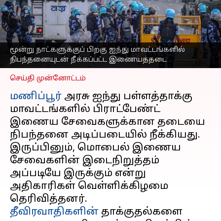
நிபந்தனையுடன்
நீக்கப்பட்ட
இணையத்தடை
எழுதியவர்
Sep 13, 2024
05:07 pm
மூன்று நாட்களுக்குப் பிறகு ஐந்து மாவட்டங்களில்
Venkatalakshmi V
நிபந்தனையுடன் நீக்கப்பட்ட இணையத்தடை
செய்தி முன்னோட்டம்
மணிப்பூர்
அரசு ஐந்து பள்ளத்தாக்கு
மாவட்டங்களில் பிராட்பேண்ட்
இணைய சேவைகளுக்கான தடையை
நிபந்தனை அடிப்படையில் நீக்கியது.
இருப்பினும், மொபைல் இணைய
சேவைகளின் இடைநிறுத்தம்
அப்படியே இருக்கும் என்று
அதிகாரிகள் வெள்ளிக்கிழமை
தீவிரவாதிகளின்
தாக்குதல்களை