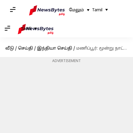
மேலும்
Tamil
Tamil
வீடு
/
செய்தி
/
இந்தியா செய்தி
/
மணிப்பூர்: மூன்று நாட்களுக்குப் பிறகு ஐந்து மாவட்டங்களில் நிபந்தனையுடன் நீக்கப்பட்ட இணையத்தடை
ADVERTISEMENT