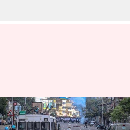
மணிப்பூர்: மூன்று
நாட்களுக்குப் பிறகு ஐந்து
மாவட்டங்களில்