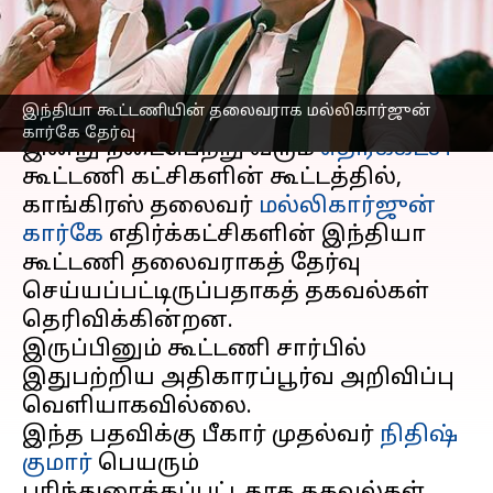
தேர்வு
எழுதியவர்
Jan 13, 2024
03:43 pm
Venkatalakshmi V
செய்தி முன்னோட்டம்
இந்தியா கூட்டணியின் தலைவராக மல்லிகார்ஜுன்
கார்கே தேர்வு
இன்று நடைபெற்று வரும்
எதிர்க்கட்சி
கூட்டணி கட்சிகளின் கூட்டத்தில்,
காங்கிரஸ் தலைவர்
மல்லிகார்ஜுன்
கார்கே
எதிர்க்கட்சிகளின் இந்தியா
கூட்டணி தலைவராகத் தேர்வு
செய்யப்பட்டிருப்பதாகத் தகவல்கள்
தெரிவிக்கின்றன.
இருப்பினும் கூட்டணி சார்பில்
இதுபற்றிய அதிகாரப்பூர்வ அறிவிப்பு
வெளியாகவில்லை.
இந்த பதவிக்கு பீகார் முதல்வர்
நிதிஷ்
குமார்
பெயரும்