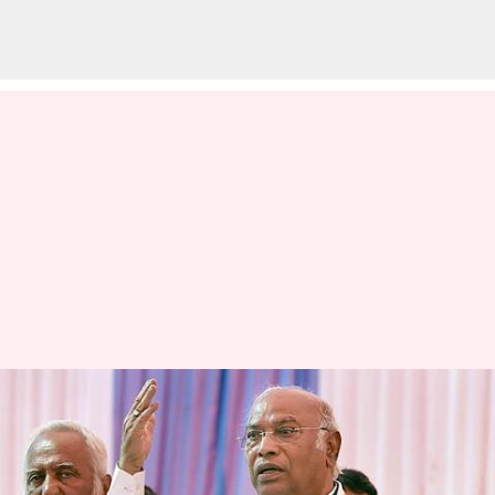
இந்தியா கூட்டணியின்
தலைவராக
மல்லிகார்ஜுன் கார்கே