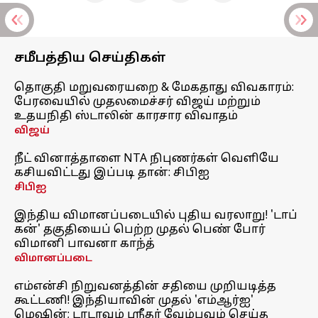
சமீபத்திய செய்திகள்
தொகுதி மறுவரையறை & மேகதாது விவகாரம்:
பேரவையில் முதலமைச்சர் விஜய் மற்றும்
உதயநிதி ஸ்டாலின் காரசார விவாதம்
விஜய்
நீட் வினாத்தாளை NTA நிபுணர்கள் வெளியே
கசியவிட்டது இப்படி தான்: சிபிஐ
சிபிஐ
இந்திய விமானப்படையில் புதிய வரலாறு! 'டாப்
கன்' தகுதியைப் பெற்ற முதல் பெண் போர்
விமானி பாவனா காந்த்
விமானப்படை
எம்என்சி நிறுவனத்தின் சதியை முறியடித்த
கூட்டணி! இந்தியாவின் முதல் 'எம்ஆர்ஐ'
மெஷின்; டாடாவும் ஸ்ரீதர் வேம்புவும் செய்த