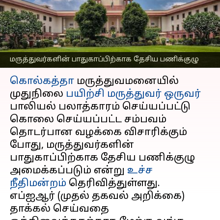
செய்ய டாஸ்க் போர்ஸ்:
உச்சநீதிமன்றம்
எழுதியவர்
Aug 20, 2024
12:08 pm
Venkatalakshmi V
மருத்துவர்களின் பாதுகாப்பிற்காக தேசிய பணிக்குழு
செய்தி முன்னோட்டம்
கொல்கத்தா
மருத்துவமனையில்
முதுநிலை
பயிற்சி மருத்துவர் ஒருவர்
பாலியல் பலாத்காரம் செய்யப்பட்டு
கொலை செய்யப்பட்ட சம்பவம்
தொடர்பான வழக்கை விசாரிக்கும்
போது, ​​மருத்துவர்களின்
பாதுகாப்பிற்காக தேசிய பணிக்குழு
அமைக்கப்படும் என்று
உச்ச
நீதிமன்றம்
தெரிவித்துள்ளது.
எப்ஐஆர் (முதல் தகவல் அறிக்கை)
தாக்கல் செய்வதை