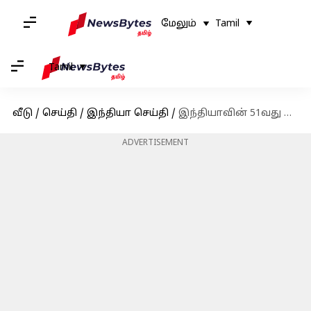
மேலும்
Tamil
Tamil
வீடு
/
செய்தி
/
இந்தியா செய்தி
/
இந்தியாவின் 51வது தலைமை நீதிபதியாக இன்று பதவியேற்கிறார் நீதிபதி சஞ்சீவ் கண்ணா
ADVERTISEMENT