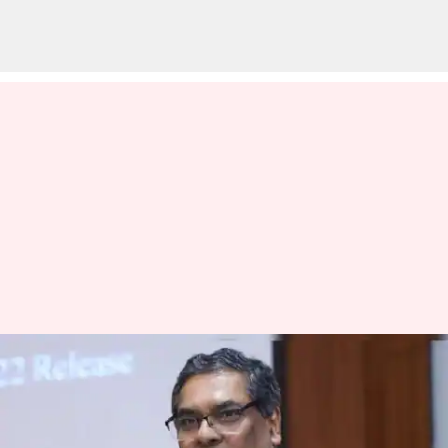
இந்தியாவின் 51வது
தலைமை நீதிபதியாக
இன்று பதவியேற்கிறார்