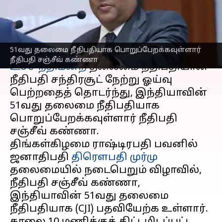
நீதிபதி சஞ்சீவ் கண்ணா
எழுதியவர்
Nov 11, 2024
08:04 am
Venkatalakshmi V
செய்தி முன்னோட்டம்
51வது தலைமை நீதிபதியாக பொறுப்பேறக்கவுள்ளார்
நீதிபதி சஞ்சீவ் கண்ணா
உச்ச நீதிமன்ற
தலைமை நீதிபதியான
நீதிபதி சந்திரசூட் நேற்று ஓய்வு
பெற்றதைத் தொடர்ந்து, இந்தியாவின்
51வது தலைமை நீதிபதியாக
பொறுப்பேறக்கவுள்ளார் நீதிபதி
சஞ்சீவ் கண்ணா.
திங்கள்கிழமை ராஷ்டிரபதி பவனில்
ஜனாதிபதி
திரௌபதி முர்மு
தலைமையில் நடைபெறும் விழாவில்,
நீதிபதி சஞ்சீவ் கண்ணா,
இந்தியாவின் 51வது தலைமை
நீதிபதியாக (CJI) பதவியேற்க உள்ளார்.