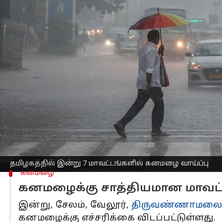
எழுதியவர்
Sep 16, 2025
08:16 am
Venkatalakshmi V
செய்தி முன்னோட்டம்
தமிழகத்தின்
சில பகுதிகளில் இன்று க
வெளியிட்டுள்ளது.
சேலம், வேலூர், திருவண்ணாமலை உள்ளி
இது குறித்து வானிலை மையம் வெளியிட்
சுழற்சி காணப்படுகிறது. இதேபோல், தென்
இதன் காரணமாக, தமிழகம், புதுச்சேரி ம
தமிழகத்தில் இன்று 7 மாவட்டங்களில் கனமழை வாய்ப்பு
கனமழை
கனமழைக்கு சாத்தியமான மாவட்
இன்று, சேலம், வேலூர்,
திருவண்ணாமலை
கனமழைக்கு எச்சரிக்கை விடப்பட்டுள்ளது.