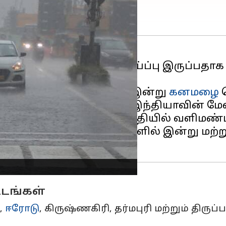
னமழை பெய்யக்கூடிய வாய்ப்பு இருப்பத
ட்ட ஏழு மாவட்டங்களில் இன்று
கனமழை
ப
ட அறிக்கையில், "தென் இந்தியாவின் மேல
கிழக்கு வங்கக்கடல் பகுதியில் வளிமண்டல 
ற்றும் காரைக்கால் பகுதிகளில் இன்று மற
டங்கள்
,
ஈரோடு
, கிருஷ்ணகிரி, தர்மபுரி மற்றும் திருப