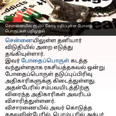
எழுதியவர்
Dec 22, 2023
07:28 pm
Nivetha P
செய்தி முன்னோட்டம்
சென்னையில் ரூ.280 கோடி மதிப்புள்ள போதை
இலங்கை
யை சேர்ந்த உதயகுமார்
பொருட்கள் பறிமுதல்
என்பவர் கடந்த 10ம்.,தேதி
சென்னை
யிலுள்ள தனியார்
விடுதியில் அறை எடுத்து
தங்கியுள்ளார்.
இவர்
போதைப்பொருள்
கடத்த
வந்துள்ளதாக ரகசியத்தகவல் ஒன்று
போதைப்பொருள் தடுப்புப்பிரிவு
அதிகாரிகளுக்கு கிடைத்துள்ளது.
அதன்பேரில் சம்பவயிடத்திற்கு
விரைந்த அதிகாரிகள் அவரிடம்
விசாரித்துள்ளனர்.
விசாரணையில் அவர் கொடுத்த
தகவலின்பேரில், பெரம்பூரில் அக்பர்