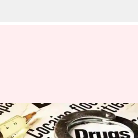
சென்னையில் ரூ.280
கோடி மதிப்புள்ள போதை
பொருட்கள் பறிமுதல்