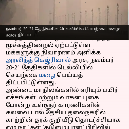
எழுதியவர்
Nov 09, 2023
11:43 am
Venkatalakshmi V
செய்தி முன்னோட்டம்
நவம்பர் 20-21 தேதிகளில் டெல்லியில் செயற்கை மழை:
டெல்லியில்
கடந்த ஒரு வாரமாக
ஐஐடி திட்டம்
காற்றின் தரம் கடுமையாக சரிந்ததால்,
மூச்சுத்திணறல் ஏற்பட்டுள்ள
மக்களுக்கு நிவாரணம் அளிக்க
அரவிந்த் கெஜ்ரிவால்
அரசு, நவம்பர்
20-21 தேதிகளில் டெல்லியில்
செயற்கை
மழை
பெய்யத்
திட்டமிட்டுள்ளது.
அண்டை மாநிலங்களில் எரியும் பயிர்
எச்சங்கள் மற்றும் வாகன புகை
போன்ற உள்ளூர் காரணிகளின்
கலவையால் தேசிய தலைநகரில்
காற்றின் தரக் குறியீடு தொடர்ச்சியாக
ஏழு நாட்கள் 'கடுமையான' பிரிவில்