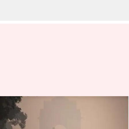
நவம்பர் 20-21 தேதிகளில்
டெல்லியில் செயற்கை
மழை: ஐஐடி திட்டம்