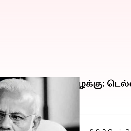
ிராக அவதூறு வழக்கு: டெல்ல