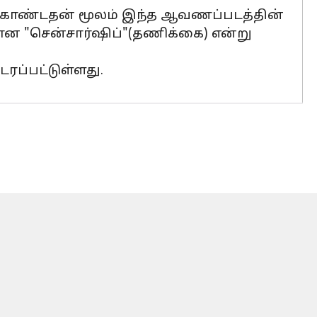
கொண்டதன் மூலம் இந்த ஆவணப்படத்தின்
மான "சென்சார்ஷிப்"(தணிக்கை) என்று
ரப்பட்டுள்ளது.