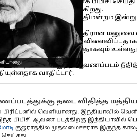
டத்தை வெளியிட்டதற்காக பிபிசி செய்தி 
ு வழக்கை தொடர்ந்திருக்கிறது.
சாரித்த டெல்லி உயர் நீதிமன்றம் இன்று(ம
்குரிய ஆவணப்படத்திற்கு எதிரான மனுவை வ
ின் நற்பெயருக்கு களங்கம் விளைவிப்பதா
ிகளை கொச்சைப்படுத்துவதாகவும் உள்ளது. 
ு.
ெளியானது.
் ஹரிஷ் சால்வே, இந்த ஆவணப்படம் நீதித்
ணப்படத்துக்கு தடை விதித்த மத்திய
 பிரிட்டனில் வெளியானது. இந்தியாவில் வெ
்த பிபிசி ஆவண படத்திற்கு இந்தியாவில் பெரும
 மோடி
குஜராத்தில் முதலமைச்சராக இருந்த கா
செய்தது.