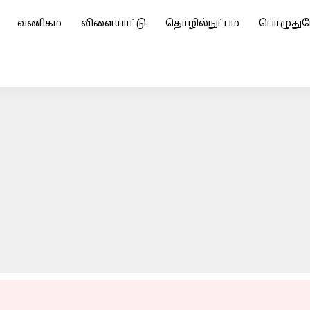
வணிகம்
விளையாட்டு
தொழில்நுட்பம்
பொழுதுப
கு எதிராக அவதூறு வழக்கு: டெல்லி உயர்நீதிமன்றம் பிபிசிக
ADVERTISEMENT