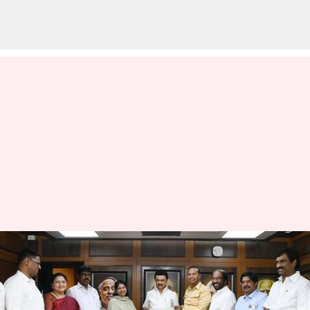
மிக்ஜாம் புயல்: ஒரு மாத
ஊதியத்தை நிவாரண
நிதியாக வழங்கிய திமுக