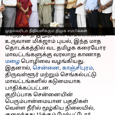
எம்பிக்கள்
எழுதியவர்
Dec 16, 2023
02:54 pm
Srinath r
செய்தி முன்னோட்டம்
முதல்வரிடம் நிதியளிக்கும் திமுக எம்பிக்கள்.
கடந்த மாத இறுதியில் வங்கக்கடலில்
உருவான மிக்ஜாம் புயல், இந்த மாத
தொடக்கத்தில் வட தமிழக கரையோர
மாவட்டங்களுக்கு வரலாறு காணாத
மழை
பொழிவை வழங்கியது.
இதனால்,
சென்னை
,
காஞ்சிபுரம்
,
திருவள்ளூர் மற்றும் செங்கல்பட்டு
மாவட்டங்களில் கடுமையாக
பாதிக்கப்பட்டன.
குறிப்பாக சென்னையின்
பெரும்பான்மையான பகுதிகள்
வெள்ள நீரில் மூழ்கிய நிலையில்,