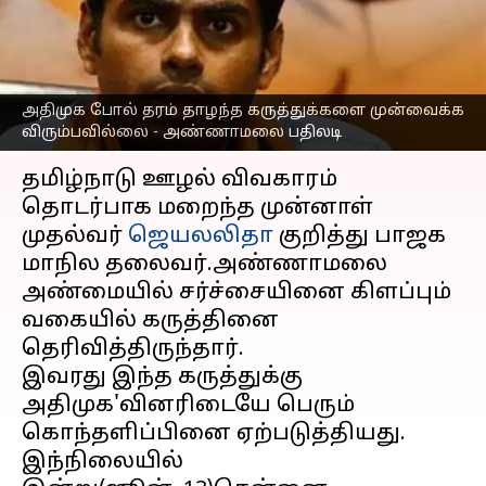
விரும்பவில்லை -
அண்ணாமலை பதிலடி
எழுதியவர்
Jun 13, 2023
07:40 pm
Nivetha P
அதிமுக போல் தரம் தாழந்த கருத்துக்களை முன்வைக்க
விரும்பவில்லை - அண்ணாமலை பதிலடி
செய்தி முன்னோட்டம்
தமிழ்நாடு ஊழல் விவகாரம்
தொடர்பாக மறைந்த முன்னாள்
முதல்வர்
ஜெயலலிதா
குறித்து பாஜக
மாநில தலைவர்.அண்ணாமலை
அண்மையில் சர்ச்சையினை கிளப்பும்
வகையில் கருத்தினை
தெரிவித்திருந்தார்.
இவரது இந்த கருத்துக்கு
அதிமுக'வினரிடையே பெரும்
கொந்தளிப்பினை ஏற்படுத்தியது.
இந்நிலையில்