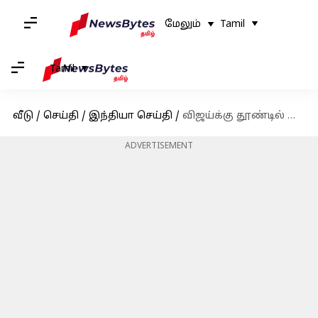
மேலும்
Tamil
Tamil
வீடு
/
செய்தி
/
இந்தியா செய்தி
/
விஜய்க்கு தூண்டில் போடும் பாஜக? 80 தொகுதிகள் மற்றும் 'துணை முதல்வர்' ஆஃபர் என தகவல்
ADVERTISEMENT