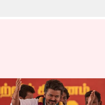
விஜய்க்கு தூண்டில்
போடும் பாஜக? 80
தொகுதிகள் மற்றும்