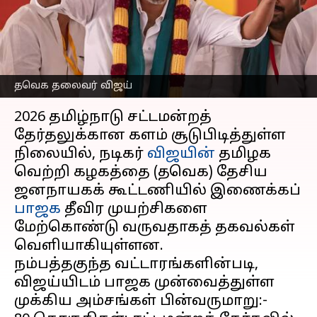
'துணை முதல்வர்' ஆஃபர்
என தகவல்
எழுதியவர்
Mar 15, 2026
02:44 pm
Sekar Chinnappan
தவெக தலைவர் விஜய்
செய்தி முன்னோட்டம்
2026 தமிழ்நாடு சட்டமன்றத்
தேர்தலுக்கான களம் சூடுபிடித்துள்ள
நிலையில், நடிகர்
விஜயின்
தமிழக
வெற்றி கழகத்தை (தவெக) தேசிய
ஜனநாயகக் கூட்டணியில் இணைக்கப்
பாஜக
தீவிர முயற்சிகளை
மேற்கொண்டு வருவதாகத் தகவல்கள்
வெளியாகியுள்ளன.
நம்பத்தகுந்த வட்டாரங்களின்படி,
விஜய்யிடம் பாஜக முன்வைத்துள்ள
முக்கிய அம்சங்கள் பின்வருமாறு:-