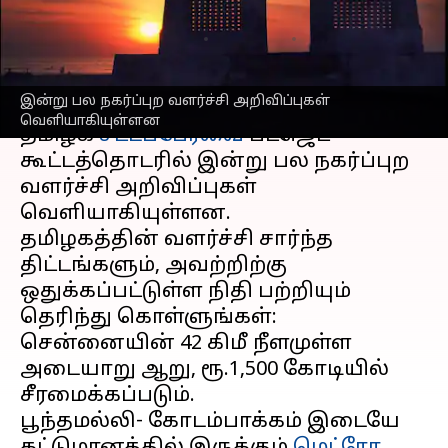
ECR-இல் மேம்பாலங்கள்!
எழுதியவர்
Feb 19, 2024
02:02 pm
Venkatalakshmi V
செய்தி முன்னோட்டம்
இன்று பல நகர்ப்புற வளர்ச்சி அறிவிப்புகள்
வெளியாகியுள்ளன
தமிழக
சட்டப்பேரவை
பட்ஜெட்
கூட்டத்தொடரில் இன்று பல நகர்ப்புற
வளர்ச்சி அறிவிப்புகள்
வெளியாகியுள்ளன.
தமிழகத்தின் வளர்ச்சி சார்ந்த
திட்டங்களும், அவற்றிற்கு
ஒதுக்கப்பட்டுள்ள நிதி பற்றியும்
தெரிந்து கொள்ளுங்கள்:
சென்னையின் 42 கிமீ நீளமுள்ள
அடையாறு ஆறு, ரூ.1,500 கோடியில்
சீரமைக்கப்படும்.
பூந்தமல்லி- கோடம்பாக்கம் இடையே