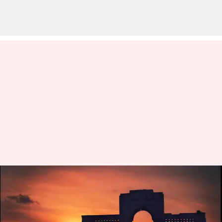
தமிழக பட்ஜெட் 2024:
அழகூட்டப்படும்
கடற்கரைகள், இலவச Wifi,