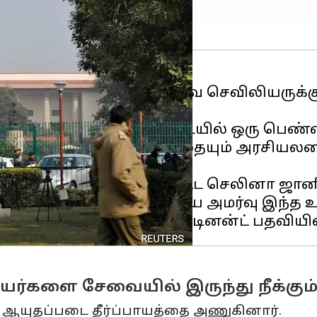
ம் செய்யப்பட்ட இராணுவ செவிலியருக்கு ர
ள்ளது.
்றம், திருமணத்தின் அடிப்படையில் ஒரு 
ையிலான எந்தவொரு சட்டத்தையும் அரசியலமை
ியில் இருந்து நீக்கப்பட்ட செலினா ஜானி
ர் தத்தா ஆகியோர் அடங்கிய அமர்வு இந்த உ
ளை சேவையில் இருந்து நீக்கும் 
வர் ஆயுதப்படை தீர்ப்பாயத்தை அணுகினார்.