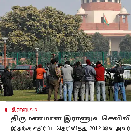
எழுதியவர்
Feb 21, 2024
04:25 pm
Sindhuja SM
செய்தி முன்னோட்டம்
திருமணம்
செய்து கொண்டதால் பணிநீக்க
நீதிமன்றம்
மத்திய அரசுக்கு உத்தரவிட்டு
இது குறித்து விசாரித்த உச்ச நீதிமன
பாகுபாடாகும். பாலின சார்பு அடிப்பட
நீதிமன்றம் கூறியுள்ளது.
1988 ஆம் ஆண்டு திருமணம் ஆனவுடன் பண
சஞ்சீவ் கண்ணா மற்றும் நீதிபதி தீபங்க
இராணுவம்
திருமணமான இராணுவ செவிலியர்க
இதற்கு எதிர்ப்பு தெரிவித்து 2012 இல் அ