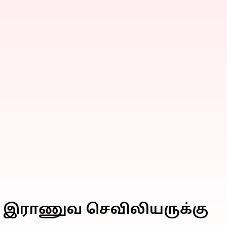
்ட இராணுவ செவிலியருக்கு