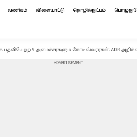
வணிகம்
விளையாட்டு
தொழில்நுட்பம்
பொழுதுப
ாக பதவியேற்ற 9 அமைச்சர்களும் கோடீஸ்வரர்கள்: ADR அறிக
ADVERTISEMENT