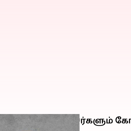
ியேற்ற 9 அமைச்சர்களும் கோ