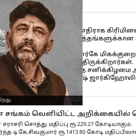
 9 அமைச்சர்களுக்கும் எதிராக கிரிமினல் 
ன்றும் ஜனநாயக சீர்திருத்தங்களுக்கான 
கேவின் மகன் பிரியங்க் கார்கே மிகக்குற
்றும் 9 அமைச்சர்கள் கடந்த சனிக்கிழமை
னியப்பா, கேஜே ஜார்ஜ், சதீஷ் ஜார்கிஹோலி, 
ிறது.
 சங்கம் வெளியிட்ட அறிக்கையில் த
சராசரி சொத்து மதிப்பு ரூ.229.27 கோடியாகும்.
்த டி.கே.சிவகுமார் ரூ.1413.80 கோடி மதிப்பி