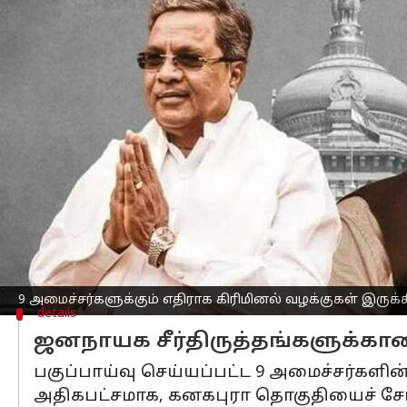
எழுதியவர்
May 22, 2023
06:40 pm
Sindhuja SM
செய்தி முன்னோட்டம்
2023
கர்நாடக
அமைச்சரவைக்கு பதவியேற்ற
அவர்கள் அனைவரும் "கோடீஸ்வரர்கள்" எ
காங்கிரஸ்
தலைவர் மல்லிகார்ஜுன் கார்
பெங்களூரில்
முதல்வர் சித்தராமையா மற
ஜி பரமேஸ்வரா, எம்பி பாட்டீல், கேஎச் மு
9 அமைச்சர்களுக்கும் எதிராக கிரிமினல் வழக்குகள் இருக்க
details
ஜனநாயக சீர்திருத்தங்களுக்கான
பகுப்பாய்வு செய்யப்பட்ட 9 அமைச்சர்களின் 
அதிகபட்சமாக, கனகபுரா தொகுதியைச் சேர்ந