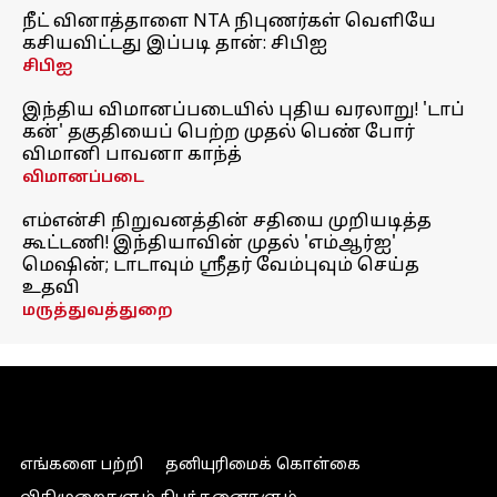
நீட் வினாத்தாளை NTA நிபுணர்கள் வெளியே
கசியவிட்டது இப்படி தான்: சிபிஐ
சிபிஐ
இந்திய விமானப்படையில் புதிய வரலாறு! 'டாப்
கன்' தகுதியைப் பெற்ற முதல் பெண் போர்
விமானி பாவனா காந்த்
விமானப்படை
எம்என்சி நிறுவனத்தின் சதியை முறியடித்த
கூட்டணி! இந்தியாவின் முதல் 'எம்ஆர்ஐ'
மெஷின்; டாடாவும் ஸ்ரீதர் வேம்புவும் செய்த
உதவி
மருத்துவத்துறை
எங்களை பற்றி
தனியுரிமைக் கொள்கை