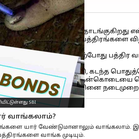
nds விற்பனையை, நாளை தொடங்குகிறது எஸ்
தேதி வரை இந்தத்
தேர்தல்
பத்திரங்களை வி
்று வந்த நன்கொடையை தற்போது பத்திர வ
ு 29A கீழ் பதிவு செய்யப்பட்டு, கடந்த பொது
, பத்திர வடிவிலான இந்த நன்கொடையை பெற
ிட்டுள்ளது SBI
ார் வாங்கலாம்?
ிரங்களை யார் வேண்டுமானாலும் வாங்கலாம். இந்
பத்திரங்களை வாங்க முடியும்.