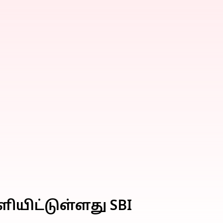
யிட்டுள்ளது SBI