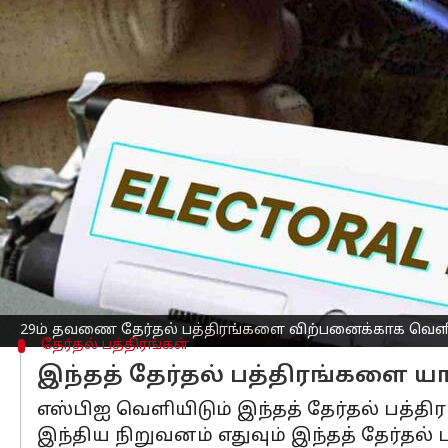
எழுதியவர்
Oct 03, 2023
04:42 pm
Prasanna Venkatesh
செய்தி முன்னோட்டம்
இந்தியா
வில் 29ம் தவணை Electoral Bo
10 நாட்களுக்கு அதாவது அக்டோடர்-3ம் 
தேர்தல் பத்திரங்கள் என்றால் என்ன?
அரசியல் கட்சிகள் முன்பு பணமாக பெற
மக்களுக்கு எந்த லாபமும் இல்லை.
மக்கள் பிரதிநிதித்துவ சட்டம் 1951,பிரிவ
வாக்குகளைப் பெற்ற அரசியல் கட்சிகள்
2017ம் ஆண்டு
பாஜக
29ம் தவணை தேர்தல் பத்திரங்களை விற்பனைக்காக வெளிய
தேர்தல் பத்திரங்கள்
இந்தத் தேர்தல் பத்திரங்களை ய
எஸ்பிஐ வெளியிடும் இந்தத் தேர்தல் பத்த
இந்திய நிறுவனம் எதுவும் இந்தத் தேர்தல் 