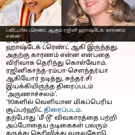
எழுதியவர்
Jan 05, 2024
09:13 am
Venkatalakshmi V
செய்தி முன்னோட்டம்
ட்விட்டரில் ட்ரெண்ட் ஆகும் ரஜினி ஹாஷ்டேக்; காரணம்
எக்ஸ்
தளத்தில்,(முன்னதாக ) நேற்று
என்ன?
முழுவதும்
ரஜினிகாந்த்
பற்றி
ஹாஷ்டேக் ட்ரெண்ட் ஆகி இருந்தது.
அதற்கு காரணம் என்ன என்பதை
விரிவாக தெரிந்து கொள்வோம்.
ரஜினிகாந்த்-ரம்பா-சௌந்தர்யா
ஆகியோர் நடித்து, சுந்தர்.சி
இயக்கியிருந்த திரைப்படம்
'அருணாச்சலம்'.
'90களில் வெளியான மிகப்பெரிய
சூப்பர்ஹிட்
திரைப்படம்
.
தற்போது 'மீ-டூ' விவகாரத்தை பற்றி
அப்போதைய நடிகைகள் பலரும்
கருத்து தெரிவித்து வருவதோடு,