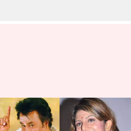
ட்விட்டரில் ட்ரெண்ட் ஆகும்
ரஜினி ஹாஷ்டேக்;
காரணம் என்ன?