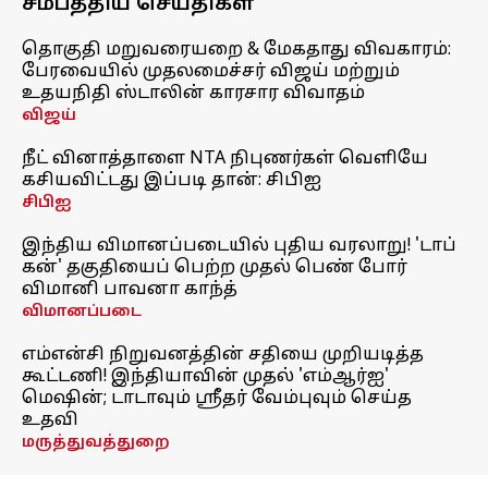
சமீபத்திய செய்திகள்
தொகுதி மறுவரையறை & மேகதாது விவகாரம்:
பேரவையில் முதலமைச்சர் விஜய் மற்றும்
உதயநிதி ஸ்டாலின் காரசார விவாதம்
விஜய்
நீட் வினாத்தாளை NTA நிபுணர்கள் வெளியே
கசியவிட்டது இப்படி தான்: சிபிஐ
சிபிஐ
இந்திய விமானப்படையில் புதிய வரலாறு! 'டாப்
கன்' தகுதியைப் பெற்ற முதல் பெண் போர்
விமானி பாவனா காந்த்
விமானப்படை
எம்என்சி நிறுவனத்தின் சதியை முறியடித்த
கூட்டணி! இந்தியாவின் முதல் 'எம்ஆர்ஐ'
மெஷின்; டாடாவும் ஸ்ரீதர் வேம்புவும் செய்த
உதவி
மருத்துவத்துறை