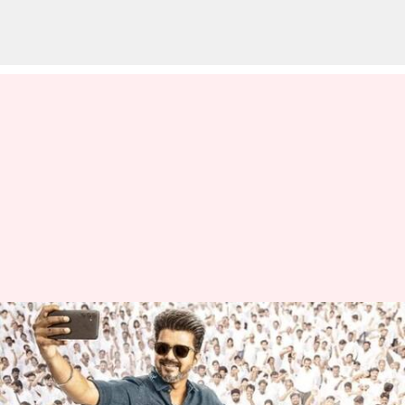
விஜய்யின் 'ஜன நாயகன்'
பாடலின் படப்பிடிப்பு
சென்னையில்