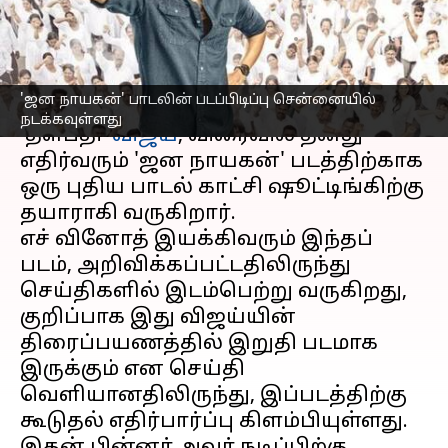
நடக்கவுள்ளது
எழுதியவர்
Mar 11, 2025
05:46 pm
Venkatalakshmi V
செய்தி முன்னோட்டம்
'ஜன நாயகன்' பாடலின் படப்பிடிப்பு சென்னையில்
நடக்கவுள்ளது
'தளபதி'
விஜய்
, விரைவில் தனது
எதிர்வரும் 'ஜன நாயகன்' படத்திற்காக
ஒரு புதிய பாடல் காட்சி ஷூட்டிங்கிற்கு
தயாராகி வருகிறார்.
எச் வினோத் இயக்கிவரும் இந்தப்
படம், அறிவிக்கப்பட்டதிலிருந்து
செய்திகளில் இடம்பெற்று வருகிறது,
குறிப்பாக இது விஜய்யின்
திரைப்பயணத்தில் இறுதி படமாக
இருக்கும் என செய்தி
வெளியானதிலிருந்து, இப்படத்திற்கு
கூடுதல் எதிர்பார்ப்பு கிளம்பியுள்ளது.