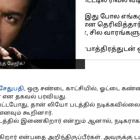
த்தில், பலரும் அதன் டைட்டில் ரிவீல் வ
ருந்தனர்.
ட்கப்பட்ட போது, ரசிகர்கள் இது போல எங
கூடுதல் பிரஷர் ஏறுகிறது என தெரிவித்தார்
களின் ஒருவரான ரத்னகுமார், சில வாரங்கள
ந்த மேஜிக்?
சேதுபதி
, ஒரு சண்டை காட்சியில், ஓட்டை கண
ர் என தகவல் பரவியது.
ப்பட்டபோது, தான் லியோ படத்தில் நடிக்கவில்ல
எனவும் கூறினார்.
த்தில் இணைகிறார் என்றும் ஆனால், நடிகராக அ
க்கிறார் என்பதை அறிந்திருப்பீர்கள். அவருக்க