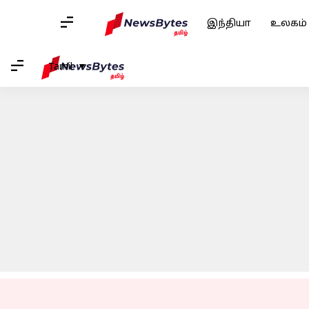
இந்தியா
உலகம்
வீடு
/
செய்தி
/
பொழுதுபோக்கு செய்தி
/
லியோ படத்தி
Tamil