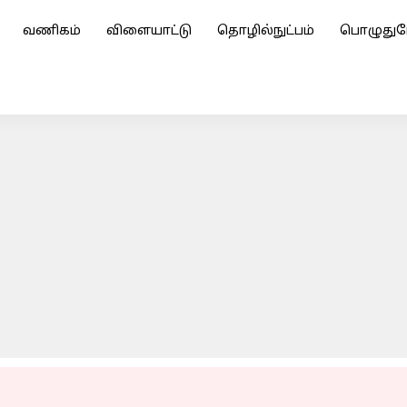
வணிகம்
விளையாட்டு
தொழில்நுட்பம்
பொழுதுப
ல் இணைகிறார் விஜய் சேதுபதி; ஆனால்..!
ADVERTISEMENT