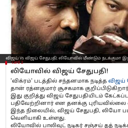
இணையத்தில் போய்க்கொண்டிருக்கும் நேர
புது தகவலை கண்டுபிடித்து கொண்டே இ
இது குறித்து லோகேஷ் கனகராஜிடம் கே
கண்டுபிடிக்கும் போது தான் எங்களுக்கு 
இந்த நிலையில், படத்தின் எழுத்தாளர்
ஒன்றை பதிவேற்றி இருந்தார்.
விஜய் Vs விஜய் சேதுபதி; லியோவில் மீண்டும் நடக்குமா இ
card 2
லியோவில் விஜய் சேதுபதி!
'விக்ரம்' படத்தில் சந்தனமாக நடித்த
விஜய் 
தான் ரத்னகுமார் சூசகமாக குறிப்பிடுகிறா
இது குறித்து விஜய் சேதுபதியிடம் கேட்க
பதிவேற்றினார் என தனக்கு புரியவில்லை 
இந்த நிலையில், விஜய் சேதுபதி, லியோ பட
வெளியாகி உள்ளது.
லியோவில் பாலிவுட் நடிகர் சஞ்சய் தத் நடி