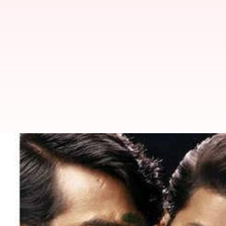
லியோ படத்தில் இணைகிறார்
எழுதியவர்
May 17, 2023
12:20 pm
Venkatalakshmi V
செய்தி முன்னோட்டம்
விஜய்
நடிக்கும் 'லியோ' படம்,
லோகேஷ் 