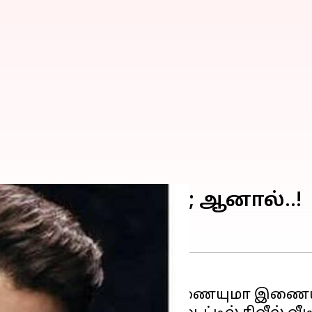
 விஜய் சேதுபதி; ஆனால்..!
கனகராஜின்
LCU -வில் இணையுமா இணைய