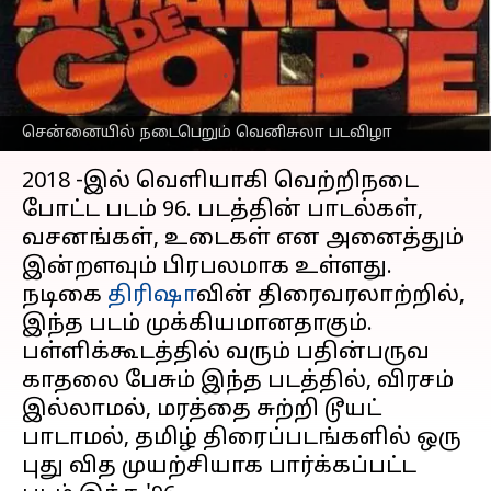
ஒரிஜினல் திரைப்படத்தை
காண வேண்டுமா?
எழுதியவர்
Feb 21, 2023
06:58 pm
Venkatalakshmi V
சென்னையில் நடைபெறும் வெனிசுலா படவிழா
செய்தி முன்னோட்டம்
2018 -இல் வெளியாகி வெற்றிநடை
போட்ட படம் 96. படத்தின் பாடல்கள்,
வசனங்கள், உடைகள் என அனைத்தும்
இன்றளவும் பிரபலமாக உள்ளது.
நடிகை
திரிஷா
வின் திரைவரலாற்றில்,
இந்த படம் முக்கியமானதாகும்.
பள்ளிக்கூடத்தில் வரும் பதின்பருவ
காதலை பேசும் இந்த படத்தில், விரசம்
இல்லாமல், மரத்தை சுற்றி டூயட்
பாடாமல், தமிழ் திரைப்படங்களில் ஒரு
புது வித முயற்சியாக பார்க்கப்பட்ட