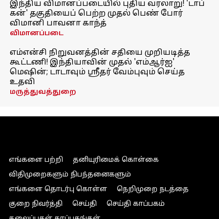
இந்திய விமானப்படையில் புதிய வரலாறு! 'டாப்
கன்' தகுதியைப் பெற்ற முதல் பெண் போர்
விமானி பாவனா காந்த்
விமானப்படை
எம்என்சி நிறுவனத்தின் சதியை முறியடித்த
கூட்டணி! இந்தியாவின் முதல் 'எம்ஆர்ஐ'
மெஷின்; டாடாவும் ஸ்ரீதர் வேம்புவும் செய்த
உதவி
மருத்துவத்துறை
எங்களை பற்றி
தனியுரிமைக் கொள்கை
விதிமுறைகளும் நிபந்தனைகளும்
எங்களை தொடர்பு கொள்ள
நெறிமுறை நடத்தை
குறை நிவர்த்தி
செய்தி
செய்தி காப்பகம்
தலைப்புகள் காப்பகங்கள்