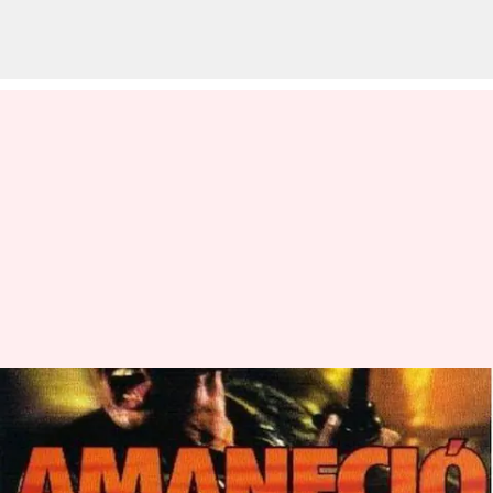
சென்னையில்
நடைபெறும் வெனிசுலா
படவிழா: '96 படத்தின்