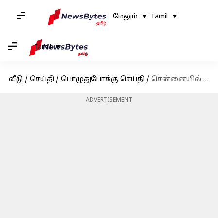
மேலும்
Tamil
Tamil
வீடு
/
செய்தி
/
பொழுதுபோக்கு செய்தி
/
சென்னையில் நடைபெறும் வெனிசுலா படவிழா: '96 படத்தின் ஒரிஜினல் திரைப்படத்தை காண வேண்டுமா?
ADVERTISEMENT