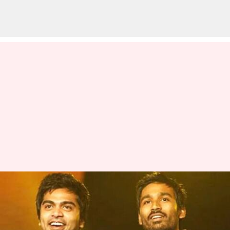
இளையராஜா
பயோபிக்கில், ஏஆர்
ரஹ்மானாக நடிக்கும் சிம்பு