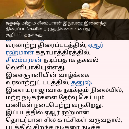
எழுதியவர்
Nov 23, 2023
02:35 pm
Srinath r
செய்தி முன்னோட்டம்
தனுஷ் மற்றும் சிலம்பரசன் இதுவரை இணைந்து
திரைப்படங்களில் நடித்ததில்லை என்பது
இசையமைப்பாளர்
'மேஸ்ட்ரோ'
குறிப்பிடத்தக்கது.
இளையராஜாவின்
வாழ்க்கை
வரலாற்று திரைப்படத்தில்,
ஏஆர்
ரஹ்மான்
கதாபாத்திரத்தில்,
சிலம்பரசன்
நடிப்பதாக தகவல்
வெளியாகியுள்ளது.
இசைஞானியின் வாழ்க்கை
வரலாற்றுப் படத்தில்,
தனுஷ்
இளையராஜாவாக நடிக்கும் நிலையில்,
மற்ற நடிகர்களை தேர்வு செய்யும்
பணிகள் நடைபெற்று வருகிறது.
இப்படத்தில் ஏஆர் ரஹ்மான்
தொடர்பான சில காட்சிகள் வருவதால்,
படத்தில் சிறந்த நடிகரை நடிக்க