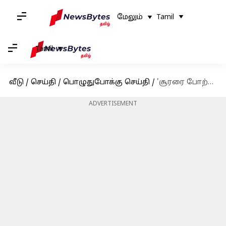
மேலும்
Tamil
Tamil
வீடு
/
செய்தி
/
பொழுதுபோக்கு செய்தி
/
'சூரரை போற்று' திரைப்படத்தின் ஹிந்தி பதிப்பிற்கு 'சர்ஃபிரா' என பெயரிடப்பட்டுள்ளது
ADVERTISEMENT