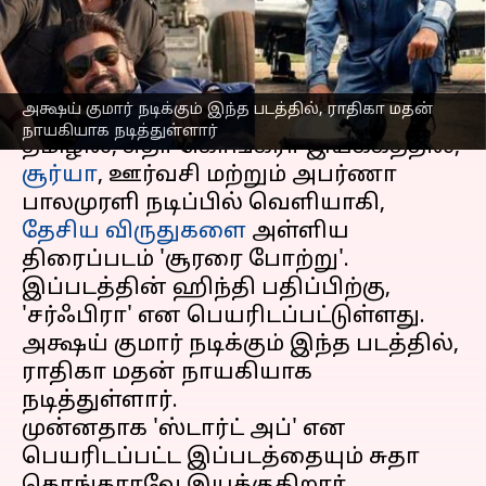
பெயரிடப்பட்டுள்ளது
எழுதியவர்
Feb 13, 2024
03:17 pm
Venkatalakshmi V
செய்தி முன்னோட்டம்
அக்ஷய் குமார் நடிக்கும் இந்த படத்தில், ராதிகா மதன்
நாயகியாக நடித்துள்ளார்
தமிழில், சுதா கொங்கரா இயக்கத்தில்,
சூர்யா
, ஊர்வசி மற்றும் அபர்ணா
பாலமுரளி நடிப்பில் வெளியாகி,
தேசிய விருதுகளை
அள்ளிய
திரைப்படம் 'சூரரை போற்று'.
இப்படத்தின் ஹிந்தி பதிப்பிற்கு,
'சர்ஃபிரா' என பெயரிடப்பட்டுள்ளது.
அக்ஷய் குமார் நடிக்கும் இந்த படத்தில்,
ராதிகா மதன் நாயகியாக
நடித்துள்ளார்.
முன்னதாக 'ஸ்டார்ட் அப்' என
பெயரிடப்பட்ட இப்படத்தையும் சுதா