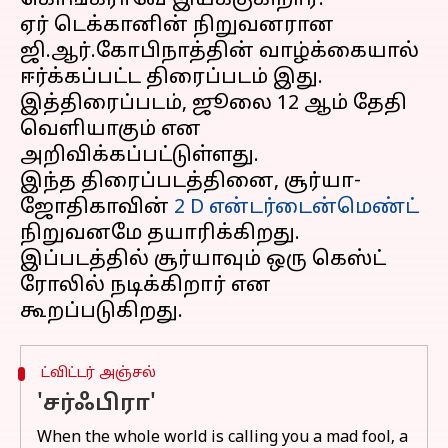
கொங்கராவே இயக்குகிறார்.
ஏர் டெக்கானின் நிறுவனரான
ஜி.ஆர்.கோபிநாத்தின் வாழ்க்கையால்
ஈர்க்கப்பட்ட திரைப்படம் இது.
இத்திரைப்படம், ஜூலை 12 ஆம் தேதி
வெளியாகும் என
அறிவிக்கப்பட்டுள்ளது.
இந்த திரைப்படத்தினை, சூர்யா-
ஜோதிகாவின்
2 D என்டர்டைன்மெண்ட்
நிறுவனமே தயாரிக்கிறது.
இப்படத்தில் சூர்யாவும் ஒரு கெஸ்ட்
ரோலில் நடிக்கிறார் என
ட்விட்டர் அஞ்சல்
'சர்ஃபிரா'
When the whole world is calling you a mad fool, a