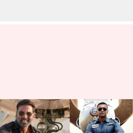
'சூரரை போற்று'
திரைப்படத்தின் ஹிந்தி
பதிப்பிற்கு 'சர்ஃபிரா' என