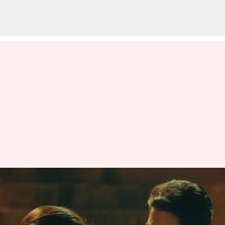
திரையரங்கில்
வெளியான பிறகு
சூர்யாவின் 'ரெட்ரோ'