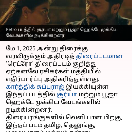
திரைப்படம் எந்த OTTயில்
வெளியாகும்?
எழுதியவர்
Apr 14, 2025
08:56 am
Venkatalakshmi V
Retro படத்தில் சூர்யா மற்றும் பூஜா ஹெக்டே முக்கிய
வேடங்களில் நடிக்கின்றனர்
செய்தி முன்னோட்டம்
மே 1, 2025 அன்று திரைக்கு
வரவிருக்கும் அதிரடித்
திரைப்படமான
'ரெட்ரோ' திரைப்படம் குறித்து
ஏற்கனவே ரசிகர்கள் மத்தியில்
கார்த்திக் சுப்புராஜ்
இயக்கியுள்ள
இந்தப் படத்தில்
சூர்யா
மற்றும் பூஜா
ஹெக்டே முக்கிய வேடங்களில்
நடிக்கின்றனர்.
திரையரங்குகளில் வெளியான பிறகு,
இந்தப் படம் தமிழ், தெலுங்கு,