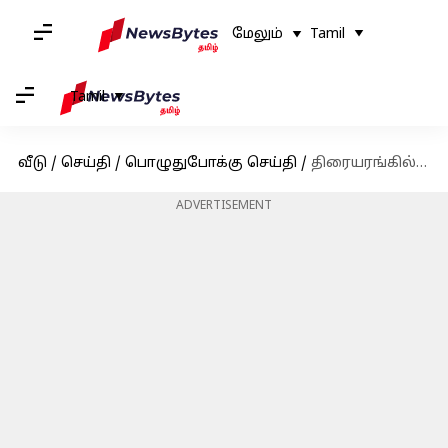
மேலும்
Tamil
Tamil
வீடு
/
செய்தி
/
பொழுதுபோக்கு செய்தி
/
திரையரங்கில் வெளியான பிறகு சூர்யாவின் 'ரெட்ரோ' திரைப்படம் எந்த OTTயில் வெளியாகும்?
ADVERTISEMENT