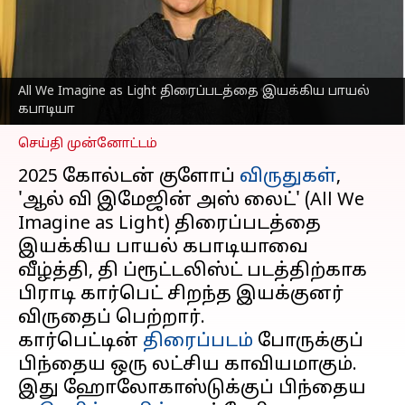
பாயல் கபாடியாவிற்கு
ஜஸ்ட் மிஸ்ஸான சிறந்த
இயக்குனர் விருது
எழுதியவர்
Jan 06, 2025
09:37 am
All We Imagine as Light திரைப்படத்தை இயக்கிய பாயல்
Venkatalakshmi V
கபாடியா
செய்தி முன்னோட்டம்
2025 கோல்டன் குளோப்
விருதுகள்
,
'ஆல் வி இமேஜின் அஸ் லைட்' (All We
Imagine as Light) திரைப்படத்தை
இயக்கிய பாயல் கபாடியாவை
வீழ்த்தி, தி ப்ரூட்டலிஸ்ட் படத்திற்காக
பிராடி கார்பெட் சிறந்த இயக்குனர்
விருதைப் பெற்றார்.
கார்பெட்டின்
திரைப்படம்
போருக்குப்
பிந்தைய ஒரு லட்சிய காவியமாகும்.
இது ஹோலோகாஸ்டுக்குப் பிந்தைய