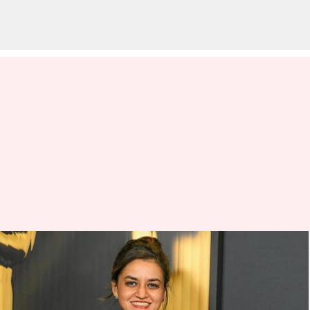
கோல்டன் குளோப்ஸ்
ஏமாற்றம்: இந்தியாவின்
ஒரே நம்பிக்கையான