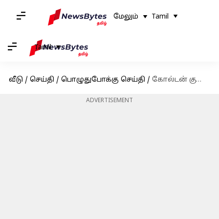
மேலும்
Tamil
Tamil
வீடு
/
செய்தி
/
பொழுதுபோக்கு செய்தி
/
கோல்டன் குளோப்ஸ் ஏமாற்றம்: இந்தியாவின் ஒரே நம்பிக்கையான பாயல் கபாடியாவிற்கு ஜஸ்ட் மிஸ்ஸான சிறந்த இயக்குனர் விருது
ADVERTISEMENT