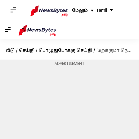
மேலும்
Tamil
Tamil
வீடு
/
செய்தி
/
பொழுதுபோக்கு செய்தி
/
'மறக்குமா நெஞ்சம்' இசை நிகழ்ச்சி குறித்த சர்ச்சைகளுக்கு பதிலளித்த ஏ.ஆர்.ரஹ்மான்
ADVERTISEMENT