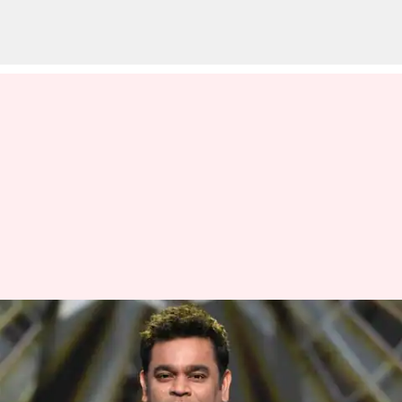
'மறக்குமா நெஞ்சம்' இசை
நிகழ்ச்சி குறித்த
சர்ச்சைகளுக்கு