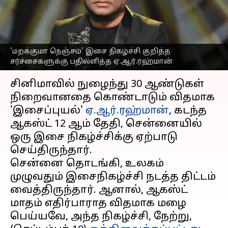
பதிலளித்த
ஏ.ஆர்.ரஹ்மான்
எழுதியவர்
Sep 11, 2023
12:55 pm
Venkatalakshmi V
'மறக்குமா நெஞ்சம்' இசை நிகழ்ச்சி குறித்த
சர்ச்சைகளுக்கு பதிலளித்த ஏ.ஆர்.ரஹ்மான்
செய்தி முன்னோட்டம்
சினிமாவில் நுழைந்து 30 ஆண்டுகள்
நிறைவானதை கொண்டாடும் விதமாக
'இசைப்புயல்'
ஏ.ஆர்.ரஹ்மான்
, கடந்த
ஆகஸ்ட் 12 ஆம் தேதி, சென்னையில்
ஒரு இசை நிகழ்ச்சிக்கு ஏற்பாடு
செய்திருந்தார்.
சென்னை தொடங்கி, உலகம்
முழுவதும் இசைநிகழ்ச்சி நடத்த திட்டம்
வைத்திருந்தார். ஆனால், ஆகஸ்ட்
மாதம் எதிர்பாராத விதமாக மழை
பெய்யவே, அந்த நிகழ்ச்சி, நேற்று,