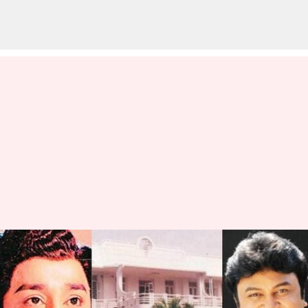
சகோதரர் ராம்குமார்
பெற்ற கடனுக்கு நான்
பொறுப்பல்ல: நடிகர் பிரபு