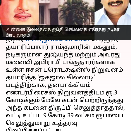
வாதம்
எழுதியவர்
Apr 03, 2025
06:25 pm
Venkatalakshmi V
செய்தி முன்னோட்டம்
அன்னை இல்லத்தை ஜப்தி செய்வதை எதிர்த்து நடிகர்
பிரபு வாதம்
நடிகர்
சிவாஜி கணேசனின்
பேரனும்,
தயாரிப்பாளர் ராம்குமாரின் மகனும்,
நடிகருமான துஷ்யந்த் மற்றும் அவரது
மனைவி அபிராமி பங்குதாரர்களாக
உள்ள ஈசன் புரொடக்ஷன்ஸ் நிறுவனம்
தயாரித்த 'ஜகஜால கில்லாடி'
படத்திற்காக, தனபாக்கியம்
எண்டர்பிரைசஸ் நிறுவனத்திடம் ரூ.3
கோடிக்கும் மேலே கடன் பெற்றிருந்தது.
அந்த கடனை திருப்பி செலுத்தாததால்,
வட்டி உட்பட 9 கோடி 39 லட்சம் ரூபாயை
செலுத்துமாறு உத்தரவு