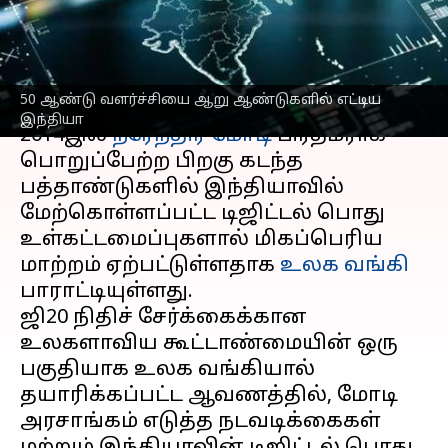
பாராட்டு
எழுதியவர்
Sep 08, 2023
04:14 pm
Sekar Chinnappan
செய்தி முன்னோட்டம்
50 ஆண்டு வளர்ச்சியை ஆறு ஆண்டுகளில் எட்டிய
இந்தியா
2014இல்
நரேந்திர மோடி
பிரதமராக
பொறுப்பேற்ற பிறகு கடந்த
பத்தாண்டுகளில் இந்தியாவில்
மேற்கொள்ளப்பட்ட டிஜிட்டல் பொது
உள்கட்டமைப்புகளால் மிகப்பெரிய
மாற்றம் ஏற்பட்டுள்ளதாக
உலக வங்கி
பாராட்டியுள்ளது.
ஜி20 நிதிச் சேர்க்கைக்கான
உலகளாவிய கூட்டாண்மையின் ஒரு
பகுதியாக உலக வங்கியால்
தயாரிக்கப்பட்ட ஆவணத்தில், மோடி
அரசாங்கம் எடுத்த நடவடிக்கைகள்