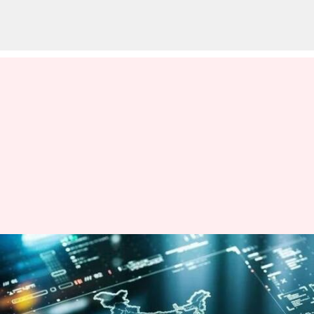
50 ஆண்டு வளர்ச்சியை
ஆறு ஆண்டுகளில் எட்டிய
இந்தியா; உலக வங்கி