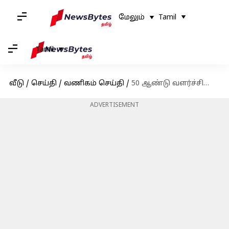
மேலும்
Tamil
Tamil
வீடு
/
செய்தி
/
வணிகம் செய்தி
/
50 ஆண்டு வளர்ச்சியை ஆறு ஆண்டுகளில் எட்டிய இந்தியா; உலக வங்கி பாராட்டு
ADVERTISEMENT