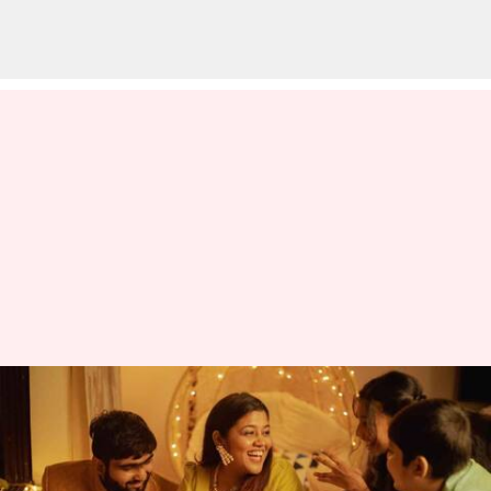
இனி வெளிநாடு வாழ்
இந்தியர்களும் புக்
செய்யலாம்; ஸ்விக்கியின்