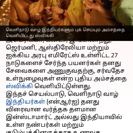
அசத்தல் அறிவிப்பு
எழுதியவர்
Oct 25, 2024
08:23 pm
Sekar Chinnappan
செய்தி முன்னோட்டம்
வெளிநாடு வாழ் இந்தியர்களும் புக் செய்யும் அம்சத்தை
வெளியிட்டது ஸ்விக்கி
அமெரிக்கா, கனடா, இங்கிலாந்து,
ஜெர்மனி, ஆஸ்திரேலியா மற்றும்
ஐக்கிய அரபு எமிரேட்ஸ் உள்ளிட்ட 27
நாடுகளைச் சேர்ந்த பயனர்கள் தனது
சேவைகளை அணுகுவதற்கு, சர்வதேச
உள்நுழைவுகள் என்ற புதிய அம்சத்தை
ஸ்விக்கி
வெளியிட்டுள்ளது.
இந்தச் செயல்பாடு, வெளிநாடு வாழ்
இந்தியர்கள்
(என்ஆர்ஐ) தனது
விரைவான வர்த்தக தளமான
இன்ஸ்டாமார்ட் அல்லது இந்தியாவில்
உள்ள நண்பர்கள் மற்றும்