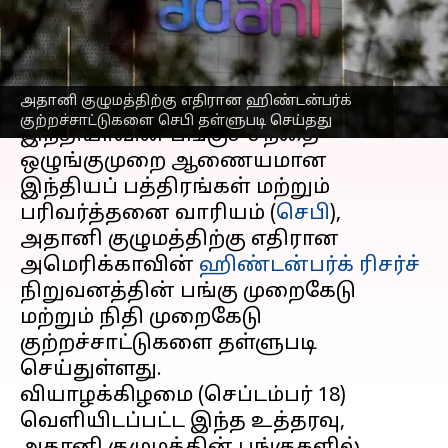
தள்ளுபடி; செபி உத்தரவு
எழுதியவர்
Sep 18, 2025
06:40 pm
Sekar Chinnappan
செய்தி முன்னோட்டம்
அதானி குழுமத்திற்கு எதிரான ஹிண்டன்பர்க்
குற்றச்சாட்டுகளை செபி தள்ளுபடி செய்தது
இந்தியாவின் பங்குச் சந்தை
ஒழுங்குமுறை ஆணையமான
இந்தியப் பத்திரங்கள் மற்றும்
பரிவர்த்தனை வாரியம் (
செபி
),
அதானி குழுமத்திற்கு எதிரான
அமெரிக்காவின்
ஹிண்டன்பர்க் ரிசர்ச்
நிறுவனத்தின் பங்கு முறைகேடு
மற்றும் நிதி முறைகேடு
குற்றச்சாட்டுகளை தள்ளுபடி
செய்துள்ளது.
வியாழக்கிழமை (செப்டம்பர் 18)
வெளியிடப்பட்ட இந்த உத்தரவு,