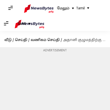
மேலும்
Tamil
Tamil
வீடு
/
செய்தி
/
வணிகம் செய்தி
/
அதானி குழுமத்திற்கு எதிரான ஹிண்டன்பர்க் குற்றச்சாட்டுகள் தள்ளுபடி; செபி உத்தரவு
ADVERTISEMENT