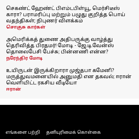
செகண்ட் ஹேண்ட் பிஎம்டபிள்யூ, மெர்சிடீஸ்
காரா? பராமரிப்பு மற்றும் பழுது குறித்த பொய்
வதந்திகள்; நிபுணர் விளக்கம்
சொகுசு கார்கள்
அமெரிக்கத் துணை அதிபருக்கு வாழ்த்து
தெரிவித்த பிரதமர்! மோடி - ஜே.டி.வேன்ஸ்
தொலைபேசி பேச்சு; பின்னணி என்ன?
நரேந்திர மோடி
உயிருடன் இருக்கிறாரா முஜ்தபா கமேனி?
மருத்துவமனையில் அனுமதி என தகவல்; ஈரான்
வெளியிட்ட ரகசிய வீடியோ
ஈரான்
எங்களை பற்றி
தனியுரிமைக் கொள்கை