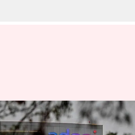
அதானி குழுமத்திற்கு
எதிரான ஹிண்டன்பர்க்
குற்றச்சாட்டுகள்