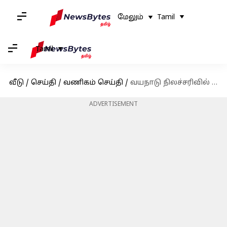
மேலும்
Tamil
Tamil
வீடு
/
செய்தி
/
வணிகம் செய்தி
/
வயநாடு நிலச்சரிவில் பாதிக்கப்பட்டவர்களின் அனைத்து கடன்களும் ரத்து; கேரள வங்கி அறிவிப்பு
ADVERTISEMENT