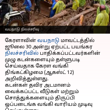
ரத்து; கேரள வங்கி
அறிவிப்பு
எழுதியவர்
Aug 12, 2024
06:53 pm
Sekar Chinnappan
வயநாடு நிலச்சரிவு
செய்தி முன்னோட்டம்
கேரளாவின்
வயநாடு
மாவட்டத்தில்
ஜூலை 30 அன்று ஏற்பட்ட பயங்கர
நிலச்சரிவில்
பாதிக்கப்பட்டவர்களின்
முழு கடன்களையும் தள்ளுபடி
செய்வதாக கேரள வங்கி
திங்கட்கிழமை (ஆகஸ்ட் 12)
அறிவித்துள்ளது.
கடன்கள் தவிர அடமானம்
வைக்கப்பட்ட வீடுகள் மற்றும்
சொத்துக்களையும் திருப்பி
ஒப்படைங்க வங்கி வாரியம் முடிவு