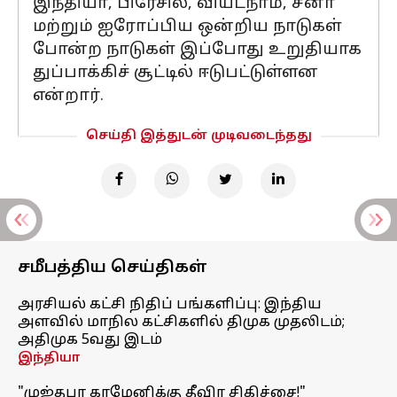
இந்தியா, பிரேசில், வியட்நாம், சீனா
மற்றும் ஐரோப்பிய ஒன்றிய நாடுகள்
போன்ற நாடுகள் இப்போது உறுதியாக
துப்பாக்கிச் சூட்டில் ஈடுபட்டுள்ளன
என்றார்.
செய்தி இத்துடன் முடிவடைந்தது
சமீபத்திய செய்திகள்
அரசியல் கட்சி நிதிப் பங்களிப்பு: இந்திய
அளவில் மாநில கட்சிகளில் திமுக முதலிடம்;
அதிமுக 5வது இடம்
இந்தியா
"முஜ்தபா காமேனிக்கு தீவிர சிகிச்சை!"