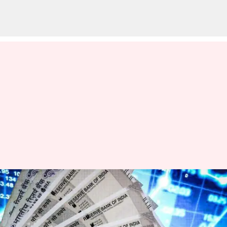
இந்திய ரூபாயின் மதிப்பு
வரலாற்றுச் சரிவைச்
சந்தித்தது; ஒரு டாலருக்கு