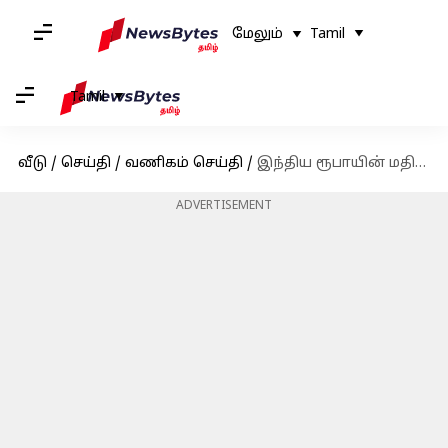
மேலும்
Tamil
Tamil
வீடு
/
செய்தி
/
வணிகம் செய்தி
/
இந்திய ரூபாயின் மதிப்பு வரலாற்றுச் சரிவைச் சந்தித்தது; ஒரு டாலருக்கு 88 ஐ நெருங்குகிறது
ADVERTISEMENT