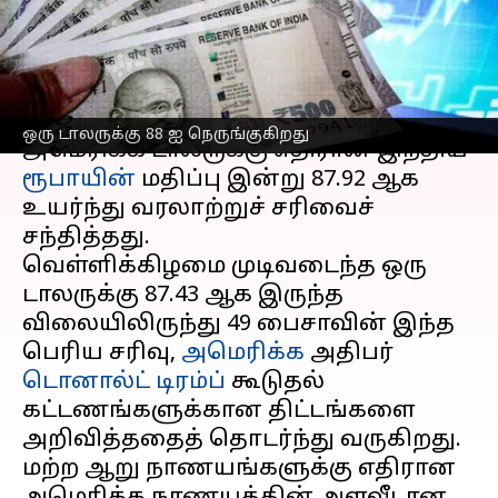
88 ஐ நெருங்குகிறது
எழுதியவர்
Feb 10, 2025
01:04 pm
Venkatalakshmi V
செய்தி முன்னோட்டம்
ஒரு டாலருக்கு 88 ஐ நெருங்குகிறது
அமெரிக்க டாலருக்கு எதிரான இந்திய
ரூபாயின்
மதிப்பு இன்று 87.92 ஆக
உயர்ந்து வரலாற்றுச் சரிவைச்
சந்தித்தது.
வெள்ளிக்கிழமை முடிவடைந்த ஒரு
டாலருக்கு 87.43 ஆக இருந்த
விலையிலிருந்து 49 பைசாவின் இந்த
பெரிய சரிவு,
அமெரிக்க
அதிபர்
டொனால்ட் டிரம்ப்
கூடுதல்
கட்டணங்களுக்கான திட்டங்களை
அறிவித்ததைத் தொடர்ந்து வருகிறது.
மற்ற ஆறு நாணயங்களுக்கு எதிரான