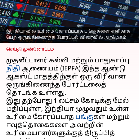
ஒருங்கிணைந்த
போர்ட்டல் விரைவில்
அறிமுகம் செய்கிறது IEPFA
எழுதியவர்
Apr 14, 2025
08:25 pm
இந்தியாவில் உரிமை கோரப்படாத பங்குகளை எளிதாக
Sekar Chinnappan
பெற ஒருங்கிணைந்த போர்ட்டல் விரைவில் அறிமுகம்
செய்தி முன்னோட்டம்
முதலீட்டாளர் கல்வி மற்றும் பாதுகாப்பு
நிதி
ஆணையம் (IEPFA) இந்த ஆண்டு
ஆகஸ்ட் மாதத்திற்குள் ஒரு விரிவான
ஒருங்கிணைந்த போர்ட்டலைத்
தொடங்க உள்ளது.
இது தற்போது ₹1 லட்சம் கோடிக்கு மேல்
மதிப்புள்ள, இந்தியா முழுவதும் உள்ள
உரிமை கோரப்படாத
பங்கு
கள் மற்றும்
ஈவுத்தொகைகளை அவற்றின்
உரிமையாளர்களுக்குத் திருப்பித்