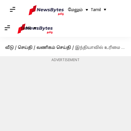
மேலும்
Tamil
Tamil
வீடு
/
செய்தி
/
வணிகம் செய்தி
/
இந்தியாவில் உரிமை கோரப்படாத பங்குகளை எளிதாக பெற ஒருங்கிணைந்த போர்ட்டல் விரைவில் அறிமுகம் செய்கிறது IEPFA
ADVERTISEMENT