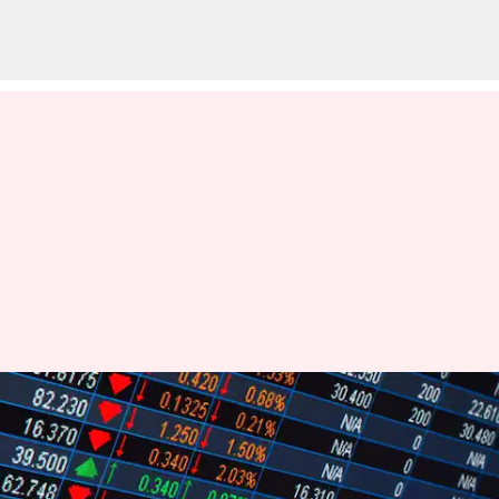
இந்தியாவில் உரிமை
கோரப்படாத பங்குகளை
எளிதாக பெற