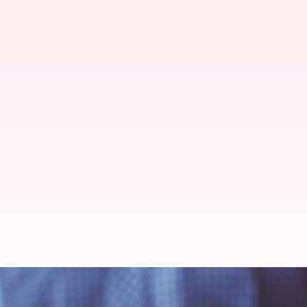
8வது பே கமிஷன்: மத்திய அர