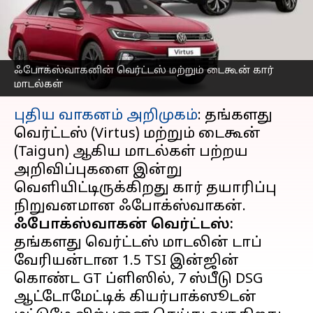
ஃபோக்ஸ்வாகன்.. என்ன
தெரியுமா?
எழுதியவர்
Apr 18, 2023
03:08 pm
Prasanna Venkatesh
ஃபோக்ஸ்வாகனின் வெர்ட்டஸ் மற்றும் டைகூன் கார்
மாடல்கள்
செய்தி முன்னோட்டம்
புதிய வாகனம் அறிமுகம்
: தங்களது
வெர்ட்டஸ் (Virtus) மற்றும் டைகூன்
(Taigun) ஆகிய மாடல்கள் பற்றய
அறிவிப்புகளை இன்று
வெளியிட்டிருக்கிறது கார் தயாரிப்பு
ஃபோக்ஸ்வாகன் வெர்ட்டஸ்:
தங்களது வெர்ட்டஸ் மாடலின் டாப்
வேரியன்டான 1.5 TSI இன்ஜின்
கொண்ட GT ப்ளிஸில், 7 ஸ்பீடு DSG
ஆட்டோமேட்டிக் கியர்பாக்ஸூடன்