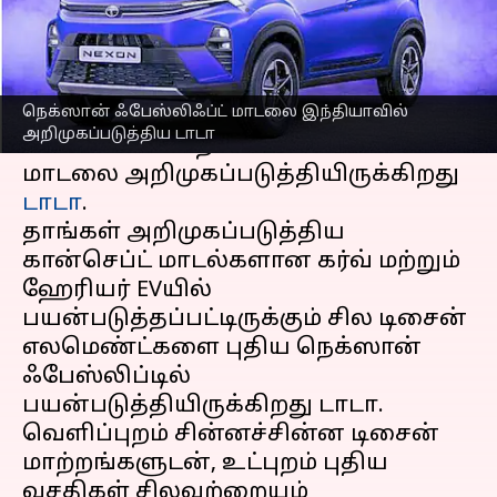
எழுதியவர்
Sep 02, 2023
02:36 pm
Prasanna Venkatesh
செய்தி முன்னோட்டம்
நெக்ஸான் ஃபேஸ்லிஃப்ட் மாடலை இந்தியாவில்
இந்தியாவிற்கான அப்டேட்
அறிமுகப்படுத்திய டாடா
செய்யப்பட்ட நெக்ஸான்
ஃபேஸ்லிஃப்ட்
மாடலை அறிமுகப்படுத்தியிருக்கிறது
டாடா
.
தாங்கள் அறிமுகப்படுத்திய
கான்செப்ட் மாடல்களான கர்வ் மற்றும்
ஹேரியர் EVயில்
பயன்படுத்தப்பட்டிருக்கும் சில டிசைன்
எலமெண்ட்களை புதிய நெக்ஸான்
ஃபேஸ்லிப்டில்
பயன்படுத்தியிருக்கிறது டாடா.
வெளிப்புறம் சின்னச்சின்ன டிசைன்
மாற்றங்களுடன், உட்புறம் புதிய
வசதிகள் சிலவற்றையும்