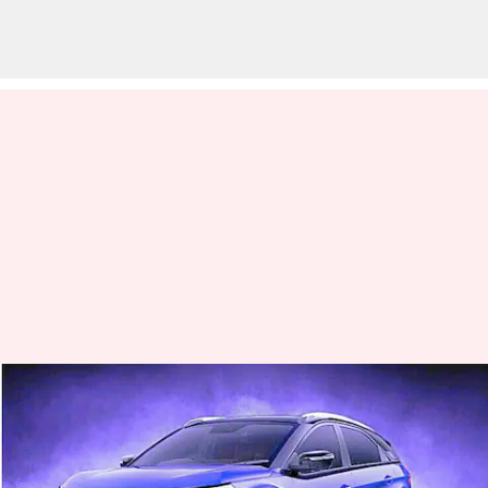
நெக்ஸான் ஃபேஸ்லிஃப்ட்
மாடலை இந்தியாவில்
அறிமுகப்படுத்திய டாடா