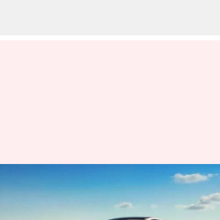
₹50,000 வரை தள்ளுபடி;
கர்வ்வ் கூபே எஸ்யூவி
மாடலுக்கு சலுகைகளை