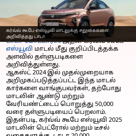
அறிவித்தது டாடா
எழுதியவர்
Feb 17, 2025
02:11 pm
Sekar Chinnappan
செய்தி முன்னோட்டம்
கர்வ்வ் கூபே எஸ்யூவி மாடலுக்கு சலுகைகளை
அறிவித்தது டாடா
டாடா மோட்டார்ஸ்
அதன் கர்வ்வ் கூபே
எஸ்யூவி
மாடல் மீது குறிப்பிடத்தக்க
அளவில் தள்ளுபடிகளை
அறிவித்துள்ளது.
ஆகஸ்ட் 2024 இல் முதல்முறையாக
அறிமுகப்படுத்தப்பட்ட இந்த மாடல்
கார்களை வாங்குபவர்கள், தற்போது
மாடலின் ஆண்டு மற்றும்
வேரியண்ட்டைப் பொறுத்து ₹50,000
வரை தள்ளுபடியைப் பெறலாம்.
இதன்படி, கர்வ்வ் கூபே எஸ்யூவி 2025
மாடலின் பெட்ரோல் மற்றும் டீசல்