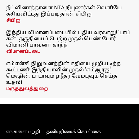
நீட் வினாத்தாளை NTA நிபுணர்கள் வெளியே
கசியவிட்டது இப்படி தான்: சிபிஐ
சிபிஐ
இந்திய விமானப்படையில் புதிய வரலாறு! 'டாப்
கன்' தகுதியைப் பெற்ற முதல் பெண் போர்
விமானி பாவனா காந்த்
விமானப்படை
எம்என்சி நிறுவனத்தின் சதியை முறியடித்த
கூட்டணி! இந்தியாவின் முதல் 'எம்ஆர்ஐ'
மெஷின்; டாடாவும் ஸ்ரீதர் வேம்புவும் செய்த
உதவி
மருத்துவத்துறை
எங்களை பற்றி
தனியுரிமைக் கொள்கை