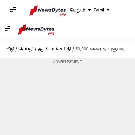
மேலும்
Tamil
Tamil
வீடு
/
செய்தி
/
ஆட்டோ செய்தி
/
₹50,000 வரை தள்ளுபடி; கர்வ்வ் கூபே எஸ்யூவி மாடலுக்கு சலுகைகளை அறிவித்தது டாடா
ADVERTISEMENT