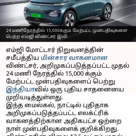
விண்ட்சர் எலக்ட்ரிக் கார்
சாதனை
எழுதியவர்
Oct 07, 2024
02:40 pm
Sekar Chinnappan
24 மணிநேரத்தில் 15,000க்கும் மேற்பட்ட முன்பதிவுகளை
பெற்ற எம்ஜி விண்ட்சர் இவி
செய்தி முன்னோட்டம்
எம்ஜி மோட்டார் நிறுவனத்தின்
சமீபத்திய
மின்சார வாகனமான
விண்ட்சர், அறிமுகப்படுத்தப்பட்ட முதல்
24 மணி நேரத்தில் 15,000 க்கும்
மேற்பட்ட முன்பதிவுகளைப் பெற்று
இந்தியா
வில் ஒரு புதிய சாதனையை
முறியடித்துள்ளது.
இந்த மைல்கல், நாட்டில் புதிதாக
அறிமுகப்படுத்தப்பட்ட எலக்ட்ரிக்
வாகனத்திற்கான அதிகபட்ச ஒற்றை
நாள் முன்பதிவுகளைக் குறிக்கிறது.