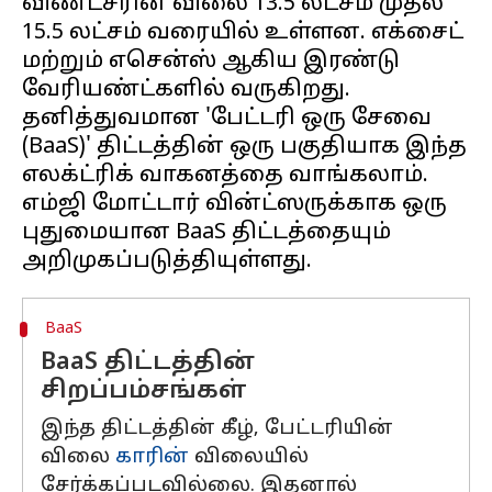
விண்ட்சரின் விலை ₹13.5 லட்சம் முதல்
₹15.5 லட்சம் வரையில் உள்ளன. எக்சைட்
மற்றும் எசென்ஸ் ஆகிய இரண்டு
வேரியண்ட்களில் வருகிறது.
தனித்துவமான 'பேட்டரி ஒரு சேவை
(BaaS)' திட்டத்தின் ஒரு பகுதியாக இந்த
எலக்ட்ரிக் வாகனத்தை வாங்கலாம்.
எம்ஜி மோட்டார் வின்ட்ஸருக்காக ஒரு
புதுமையான BaaS திட்டத்தையும்
BaaS
BaaS திட்டத்தின்
சிறப்பம்சங்கள்
இந்த திட்டத்தின் கீழ், பேட்டரியின்
விலை
காரின்
விலையில்
சேர்க்கப்படவில்லை. இதனால்