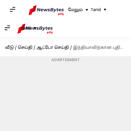
மேலும்
Tamil
Tamil
வீடு
/
செய்தி
/
ஆட்டோ செய்தி
/
இந்தியாவிற்கான புதிய மிட்சைஸ் எஸ்யூவி.. ஜூன் மாதம் அறிமுகப்படுத்துகிறது ஹோண்டா!
ADVERTISEMENT