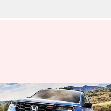
இந்தியாவிற்கான புதிய
மிட்சைஸ் எஸ்யூவி.. ஜூன்
மாதம்