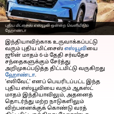
அறிமுகப்படுத்துகிறது
ஹோண்டா!
எழுதியவர்
May 01, 2023
02:50 pm
Prasanna Venkatesh
புதிய மிட்சைஸ் எஸ்யூவி ஒன்றை வெளியிடும்
ஹோண்டா
செய்தி முன்னோட்டம்
இந்தியாவிற்காக உருவாக்கப்பட்டு
வரும் புதிய மிட்சைஸ்
எஸ்யூவி
யை
ஜூன் மாதம் 6-ம் தேதி சர்வதேச
சந்தைகளுக்கும் சேர்த்து
அறிமுகப்படுத்த திட்டமிட்டு வருகிறது
ஹோண்டா
.
'எலிவேட்' எனப் பெயரிடப்பட்ட இந்த
புதிய எஸ்யூவியை வரும் ஆகஸ்ட்
மாதம் இந்தியாவிலும், அதனைத்
தொடர்ந்து மற்ற நாடுகளிலும்
விற்பனைக்குக் கொண்டு வரத்